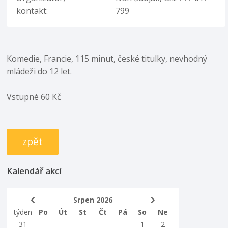
kontakt:
799
Komedie, Francie, 115 minut, české titulky, nevhodný
mládeži do 12 let.
Vstupné 60 Kč
zpět
Kalendář akcí
Srpen 2026
týden
Po
Út
St
Čt
Pá
So
Ne
31
1
2