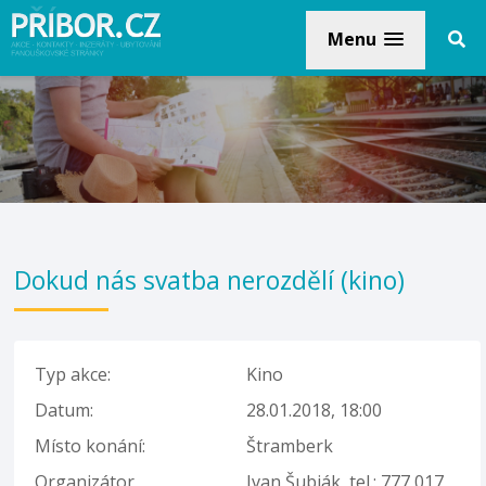
Menu
Dokud nás svatba nerozdělí (kino)
Typ akce:
Kino
Datum:
28.01.2018, 18:00
Místo konání:
Štramberk
Organizátor,
Ivan Šubják, tel.: 777 017