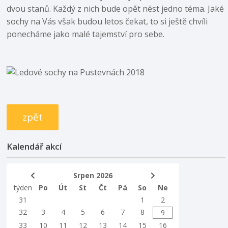
dvou stanů. Každý z nich bude opět nést jedno téma. Jaké
sochy na Vás však budou letos čekat, to si ještě chvíli
ponecháme jako malé tajemství pro sebe.
zpět
Kalendář akcí
Srpen 2026
týden
Po
Út
St
Čt
Pá
So
Ne
31
1
2
32
3
4
5
6
7
8
9
33
10
11
12
13
14
15
16