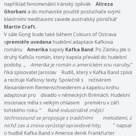
například fenomenální íránský zpěvák
Alireza
Ghorbani
a do mohavské pouště posluchače svými
klavírními meditacemi zavede australský písničkář
Martin Craft.
V sále Gong bude také během Colours of Ostrava
v
premiéře uvedena
hudební adaptace Kafkova
románu
Amerika
kapely
Kafka Band
. Po Zámku jde o
druhý Kafkův román, který kapela převádí do hudební
podoby. „
Amerika je román o americkém snu naruby,
“
říká spisovatel Jaroslav Rudiš, který v Kafka Band zpívá
a recituje Kafkovy texty. Společně s režisérem
Alexanderem Riemenschneiderem a kapelou knihu
adaptoval pro divadlo v německých Brémách. Hudební
inscenace měla s velkým ohlasem premiéru v září
loňského roku. “
Raně industriálně znějící
technosound se propojuje s tradičními melodiemi, z
nichž zas a znova vyrůstají opravdové hity,
” napsal
o hudbě Kafka Band v Americe deník Frankfurter