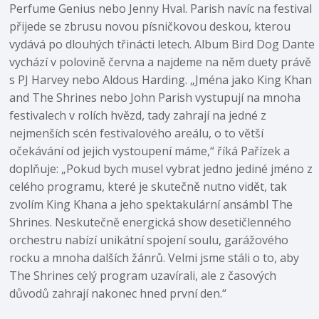
Perfume Genius nebo Jenny Hval. Parish navíc na festival
přijede se zbrusu novou písničkovou deskou, kterou
vydává po dlouhých třinácti letech. Album Bird Dog Dante
vychází v polovině června a najdeme na něm duety právě
s PJ Harvey nebo Aldous Harding. „Jména jako King Khan
and The Shrines nebo John Parish vystupují na mnoha
festivalech v rolích hvězd, tady zahrají na jedné z
nejmenších scén festivalového areálu, o to větší
očekávání od jejich vystoupení máme,“ říká Pařízek a
doplňuje: „Pokud bych musel vybrat jedno jediné jméno z
celého programu, které je skutečně nutno vidět, tak
zvolím King Khana a jeho spektakulární ansámbl The
Shrines. Neskutečně energická show desetičlenného
orchestru nabízí unikátní spojení soulu, garážového
rocku a mnoha dalších žánrů. Velmi jsme stáli o to, aby
The Shrines celý program uzavírali, ale z časových
důvodů zahrají nakonec hned první den.“