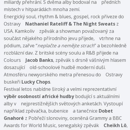
miliardy přehrání. S dvěma alby bodoval na předních
místech v hitparádách mnoha zemí.
Energický soul, rhythm & blues, gospel, rock přiveze do
Ostravy
Nathaniel Rateliff & The Night Sweats
z
USA. Kamkoliv zpěvák a showman považovaný za
součást nějakého přírodního jevu přijede, vtrhne na
pódium, zařve “
neplačte a nemějte strach
” a bezohledně
rozblázní dav. Z britské scény soulu a R&B přijede na
Colours
Jacob Banks
, zpěvák s drsně vášnivým hlasem
dosazující old-schoolové hudbě moderní duši.
Atmosféru newyorského metra přenesou do Ostravy
buskeři
Lucky Chops
.
Festival letos nabídne široký a velmi reprezentativní
výběr osobností africké hudby
bodující s aktuálními
alby v nejprestižnějších světových anketách. Vystoupí
například zpěvačka, bubenice a tanečnice
Dobet
Gnahoré
z Pobřeží slonoviny, oceněná Grammy a BBC
Awards for World Music, senegalský zpěvák
Cheikh Lô
,