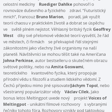
celostní medicíny
Ruediger Dahlke
pohovoří o
rovnováze duševního a fyzického zdraví. “Futuristický
mnich”, Francouz
Bruno Marion
, poradí, jak využít
teorii chaosu v praktickém životě a dobrat se úspěchu
ve světě plném nejistot. Věhlasný britský fyzik
Geoffrey
West
díky své přelomové vědecké teorii vysvětlí, že řád
ve městech, či firmách se překvapivě řídí stejnými
zákonitostmi jako všechny živé organismy na naší
planetě. Návštěvníci se mohou těšit také na Američana
Johna Perkinse
, autor bestselleru o skutečném obrazu
světové politiky, nebo na
Amita Goswami
,
teoretického kvantového fyzika, který propojuje
přírodní vědu s filozofií a studiem lidského vědomí. Z
Čechů přijedou mimo jiné spisovatel
Jáchym Topol
, nebo
všestranný popularizátor vědy
Václav Cílek.
Jako
bonus letos Meltingpot uvede nový projekt
Voices of
Meltingpot
- unikátní filmové rozhovory s vybranými
řečníky tohoto fóra. Rozhovory vznikly pod taktovkou