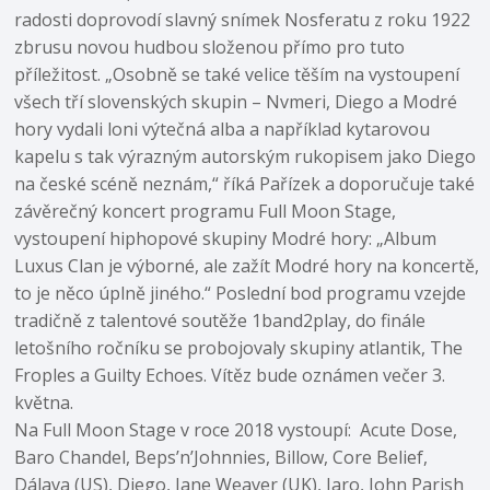
radosti doprovodí slavný snímek Nosferatu z roku 1922
zbrusu novou hudbou složenou přímo pro tuto
příležitost. „Osobně se také velice těším na vystoupení
všech tří slovenských skupin – Nvmeri, Diego a Modré
hory vydali loni výtečná alba a například kytarovou
kapelu s tak výrazným autorským rukopisem jako Diego
na české scéně neznám,“ říká Pařízek a doporučuje také
závěrečný koncert programu Full Moon Stage,
vystoupení hiphopové skupiny Modré hory: „Album
Luxus Clan je výborné, ale zažít Modré hory na koncertě,
to je něco úplně jiného.“ Poslední bod programu vzejde
tradičně z talentové soutěže 1band2play, do finále
letošního ročníku se probojovaly skupiny atlantik, The
Froples a Guilty Echoes. Vítěz bude oznámen večer 3.
května.
Na Full Moon Stage v roce 2018 vystoupí: Acute Dose,
Baro Chandel, Beps’n’Johnnies, Billow, Core Belief,
Dálava (US), Diego, Jane Weaver (UK), Jaro, John Parish