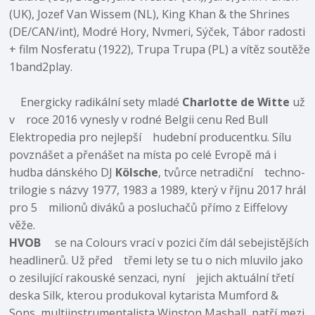
(UK), Jozef Van Wissem (NL), King Khan & the Shrines
(DE/CAN/int), Modré Hory, Nvmeri, Sýček, Tábor radosti
+ film Nosferatu (1922), Trupa Trupa (PL) a vítěz soutěže
1band2play.
Energicky radikální sety mladé
Charlotte de Witte
už
v roce 2016 vynesly v rodné Belgii cenu Red Bull
Elektropedia pro nejlepší hudební producentku. Sílu
povznášet a přenášet na místa po celé Evropě má i
hudba dánského DJ
Kölsche
, tvůrce netradiční techno-
trilogie s názvy 1977, 1983 a 1989, který v říjnu 2017 hrál
pro 5 milionů diváků a posluchačů přímo z Eiffelovy
věže.
HVOB
se na Colours vrací v pozici čím dál sebejistějších
headlinerů. Už před třemi lety se tu o nich mluvilo jako
o zesilující rakouské senzaci, nyní jejich aktuální třetí
deska Silk, kterou produkoval kytarista Mumford &
Sons, multiinstrumentalista Winston Mashall, patří mezi