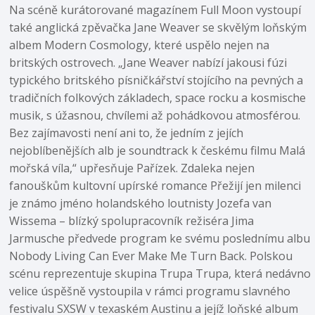
Na scéně kurátorované magazínem Full Moon vystoupí
také anglická zpěvačka Jane Weaver se skvělým loňským
albem Modern Cosmology, které uspělo nejen na
britských ostrovech. „Jane Weaver nabízí jakousi fúzi
typického britského písničkářství stojícího na pevných a
tradičních folkových základech, space rocku a kosmische
musik, s úžasnou, chvílemi až pohádkovou atmosférou.
Bez zajímavosti není ani to, že jedním z jejích
nejoblíbenějších alb je soundtrack k českému filmu Malá
mořská víla,“ upřesňuje Pařízek. Zdaleka nejen
fanouškům kultovní upírské romance Přežijí jen milenci
je známo jméno holandského loutnisty Jozefa van
Wissema – blízký spolupracovník režiséra Jima
Jarmusche předvede program ke svému poslednímu albu
Nobody Living Can Ever Make Me Turn Back. Polskou
scénu reprezentuje skupina Trupa Trupa, která nedávno
velice úspěšně vystoupila v rámci programu slavného
festivalu SXSW v texaském Austinu a jejíž loňské album