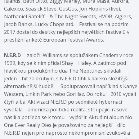
Islands, Beth Ditto, Ziggy Marley, Mura Masa, Aurora,
Calexico, Seasick Steve, GusGus, Jon Hopkins (live),
Nathaniel Rateliff & The Night Sweats, HVOB, Algiers,
Jacob Banks, Lucky Chops atd. Festival se na podzim
2017 dostal do desítky nejlepších největších festivalů v
prestižní anketě European Festival Awards.
N.E.R.D
založil Williams se spolužákem Chadem v roce
1999, kdy se k nim přidal Shay Haley. A zatímco pod
hlavičkou produkčního dua The Neptunes skládali
jeden hit za druhým, s N.E.R.D tíhli k daleko složitější,
alternativnější hudbě. Spolupracovali například s Kanye
Westem, Linkin Park nebo Gorillaz. Do roku 2010 vydali
čtyři alba. Aktivizaci N.E.R.D po sedmileté hybernaci
vyvolala americká politická realita, stoupající rasové
násilí a potřeba se k tomu vyjádřit. Aktuální album No
One Ever Really Dies je považováno za nejlepší dílo
N.E.R.D nejen pro naprosto nekompromisní zvukové a