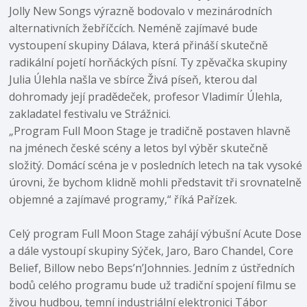
Jolly New Songs výrazně bodovalo v mezinárodních
alternativních žebříčcích. Neméně zajímavé bude
vystoupení skupiny Dálava, která přináší skutečně
radikální pojetí horňáckých písní. Ty zpěvačka skupiny
Julia Úlehla našla ve sbírce Živá píseň, kterou dal
dohromady její pradědeček, profesor Vladimír Úlehla,
zakladatel festivalu ve Strážnici.
„Program Full Moon Stage je tradičně postaven hlavně
na jménech české scény a letos byl výběr skutečně
složitý. Domácí scéna je v posledních letech na tak vysoké
úrovni, že bychom klidně mohli představit tři srovnatelně
objemné a zajímavé programy,“ říká Pařízek.
Celý program Full Moon Stage zahájí výbušní Acute Dose
a dále vystoupí skupiny Sýček, Jaro, Baro Chandel, Core
Belief, Billow nebo Beps’n’Johnnies. Jedním z ústředních
bodů celého programu bude už tradiční spojení filmu se
živou hudbou, temní industriální elektronici Tábor