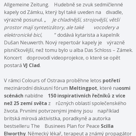
Allgemeine Zeitung. Hudebně se zvuk sedmičlenné
kapely od Zámku, který byl také uveden na divadle,
výrazně posunul. „
Je chladnější, strojovější, větší
prostor mají syntetizátory, ale také vocodery a
elektronické bicí,
“ dodává kytarista a kapelník
Dušan Neuwerth. Nový repertoár kapely je výrazně
písničkovější, než tomu bylo u alba Das Schloss – Zámek.
Koncert doprovodí videoprojekce, o které se opět
postará
VJ Clad
.
V rámci Colours of Ostrava proběhne letos
potřetí
mezinárodní diskusní fórum
Meltingpot
, které na
osmi
scénách
nabídne
150 inspirativních řečníků z více
než 25 zemí světa
z různých oblastí společenského
života. Prvními potvrzenými jmény jsou například
britská mírová aktivistka, poradkyně a autorka
bestselleru The Businees Plan for Peace
Scilla
Elworthy
. Německý lékař, terapeut a známý propagátor