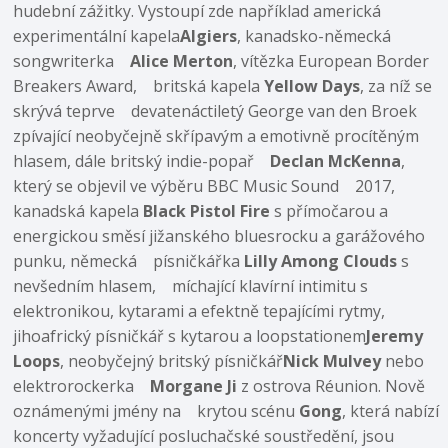
hudební zážitky. Vystoupí zde například americká
experimentální kapela
Algiers
, kanadsko-německá
songwriterka
Alice Merton
, vítězka European Border
Breakers Award, britská kapela
Yellow Days
, za níž se
skrývá teprve devatenáctiletý George van den Broek
zpívající neobyčejně skřípavým a emotivně procítěným
hlasem, dále britský indie-popař
Declan McKenna
,
který se objevil ve výběru BBC Music Sound 2017,
kanadská kapela
Black Pistol Fire
s přímočarou a
energickou směsí jižanského bluesrocku a garážového
punku, německá písničkářka
Lilly Among Clouds
s
nevšedním hlasem, míchající klavírní intimitu s
elektronikou, kytarami a efektně tepajícími rytmy,
jihoafrický písničkář s kytarou a loopstationem
Jeremy
Loops
, neobyčejný britský písničkář
Nick Mulvey
nebo
elektrorockerka
Morgane Ji
z ostrova Réunion. Nově
oznámenými jmény na krytou scénu
Gong
, která nabízí
koncerty vyžadující posluchačské soustředění, jsou