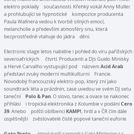
elektro poklady současnosti. Křehký vokál Anny Müller
a prohlubující se hypnotické kompozice producenta
Paula Wallnera vedou k tvorbě silných emocí,
melancholie a především atmosféry snu, která
bezprostředně vtahuje do jádra dění.
Electronic stage letos nabídne i pohled do víru pařížských
severoafrických čtvrtí. Producenti a DJs Guido Minisky
a Hervé Carvalho vystupující pod názvem
Acid Arab
představí zvuky moderní multikulturní Francie.
Novodobý francouzský elektro-pop, který zní jako
soundtrack léta a prázdnin, zase uvedou ve svém DJ setu
taneční
Polo & Pan
. O slovo, tanec a ovace se nakonec
přihlásí i tropická elektronika z Kolumbie v podání
Cero
39
. Anebo polští oblíbenci
KAMP!
, hrdí a v ČR čím dále
úspěšnější zvěstovatelé čisté popové taneční euforie.
Gato Preto
, které tvoří rapperka Gata Misteriosa s