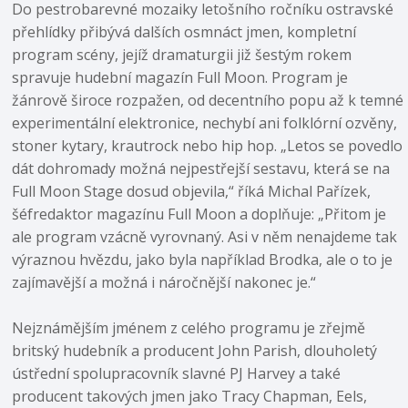
Do pestrobarevné mozaiky letošního ročníku ostravské
přehlídky přibývá dalších osmnáct jmen, kompletní
program scény, jejíž dramaturgii již šestým rokem
spravuje hudební magazín Full Moon. Program je
žánrově široce rozpažen, od decentního popu až k temné
experimentální elektronice, nechybí ani folklórní ozvěny,
stoner kytary, krautrock nebo hip hop. „Letos se povedlo
dát dohromady možná nejpestřejší sestavu, která se na
Full Moon Stage dosud objevila,“ říká Michal Pařízek,
šéfredaktor magazínu Full Moon a doplňuje: „Přitom je
ale program vzácně vyrovnaný. Asi v něm nenajdeme tak
výraznou hvězdu, jako byla například Brodka, ale o to je
zajímavější a možná i náročnější nakonec je.“
Nejznámějším jménem z celého programu je zřejmě
britský hudebník a producent John Parish, dlouholetý
ústřední spolupracovník slavné PJ Harvey a také
producent takových jmen jako Tracy Chapman, Eels,