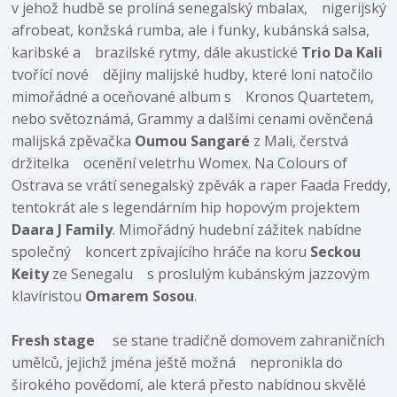
v jehož hudbě se prolíná senegalský mbalax, nigerijský
afrobeat, konžská rumba, ale i funky, kubánská salsa,
karibské a brazilské rytmy, dále akustické
Trio Da Kali
tvořící nové dějiny malijské hudby, které loni natočilo
mimořádné a oceňované album s Kronos Quartetem,
nebo světoznámá, Grammy a dalšími cenami ověnčená
malijská zpěvačka
Oumou Sangaré
z Mali, čerstvá
držitelka ocenění veletrhu Womex. Na Colours of
Ostrava se vrátí senegalský zpěvák a raper Faada Freddy,
tentokrát ale s legendárním hip hopovým projektem
Daara J Family
. Mimořádný hudební zážitek nabídne
společný koncert zpívajícího hráče na koru
Seckou
Keity
ze Senegalu s proslulým kubánským jazzovým
klavíristou
Omarem Sosou
.
Fresh stage
se stane tradičně domovem zahraničních
umělců, jejichž jména ještě možná nepronikla do
širokého povědomí, ale která přesto nabídnou skvělé