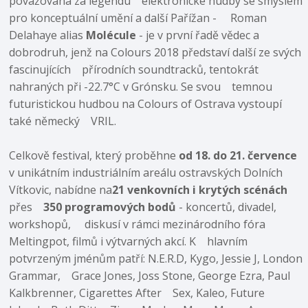
považována za legendu elektronické hudby se smyslem
pro konceptuální umění a další Pařížan - Roman
Delahaye alias
Molécule
- je v první řadě vědec a
dobrodruh, jenž na Colours 2018 představí další ze svých
fascinujících přírodních soundtracků, tentokrát
nahraných při -22.7°C v Grónsku. Se svou temnou
futuristickou hudbou na Colours of Ostrava vystoupí
také německý VRIL.
Celkově festival, který proběhne
od 18. do 21. července
v unikátním industriálním areálu ostravských Dolních
Vítkovic, nabídne na
21 venkovních i krytých scénách
přes
350 programových bodů
- koncertů, divadel,
workshopů, diskusí v rámci mezinárodního fóra
Meltingpot, filmů i výtvarných akcí. K hlavním
potvrzeným jménům patří: N.E.R.D, Kygo, Jessie J, London
Grammar, Grace Jones, Joss Stone, George Ezra, Paul
Kalkbrenner, Cigarettes After Sex, Kaleo, Future