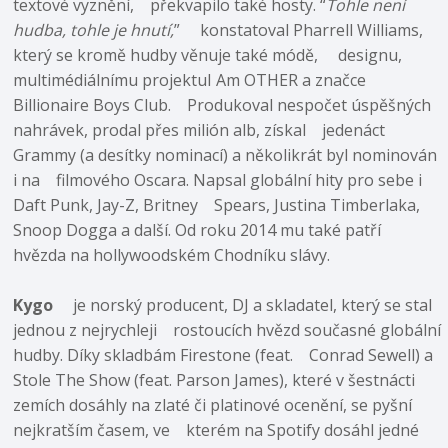
textové vyznění, překvapilo také hosty. “
Tohle není
hudba, tohle je hnutí,
” konstatoval Pharrell Williams,
který se kromě hudby věnuje také módě, designu,
multimédiálnímu projektuI Am OTHER a značce
Billionaire Boys Club. Produkoval nespočet úspěšných
nahrávek, prodal přes milión alb, získal jedenáct
Grammy (a desítky nominací) a několikrát byl nominován
i na filmového Oscara. Napsal globální hity pro sebe i
Daft Punk, Jay-Z, Britney Spears, Justina Timberlaka,
Snoop Dogga a další. Od roku 2014 mu také patří
hvězda na hollywoodském Chodníku slávy.
Kygo
je norský producent, DJ a skladatel, který se stal
jednou z nejrychleji rostoucích hvězd současné globální
hudby. Díky skladbám Firestone (feat. Conrad Sewell) a
Stole The Show (feat. Parson James), které v šestnácti
zemích dosáhly na zlaté či platinové ocenění, se pyšní
nejkratším časem, ve kterém na Spotify dosáhl jedné