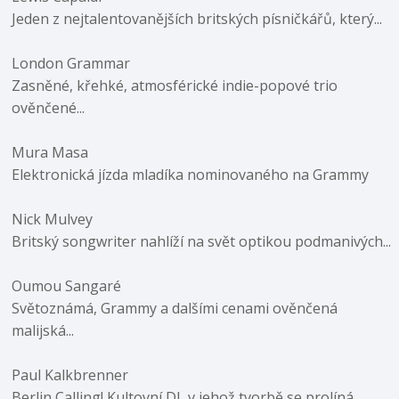
Jeden z nejtalentovanějších britských písničkářů, který...
London Grammar
Zasněné, křehké, atmosférické indie-popové trio
ověnčené...
Mura Masa
Elektronická jízda mladíka nominovaného na Grammy
Nick Mulvey
Britský songwriter nahlíží na svět optikou podmanivých...
Oumou Sangaré
Světoznámá, Grammy a dalšími cenami ověnčená
malijská...
Paul Kalkbrenner
Berlin Calling! Kultovní DJ, v jehož tvorbě se prolíná...