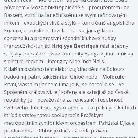
původem v Mozambiku společně s producentem Lee
Bassem, vtrhli na taneční scénu se svým rafinovaným
mixem exotických vlivů a stylů – konkrétně angolského
kuduro, brazilského favela funku, jamajského
dancehallu a progresivní západní klubové hudby.
Francouzsko-tuniští
Ifriqiyya Électrique
mísí léčebný
súfijský tranz černošské komunity Banga z jihu Tuniska
s electro-rockem intenzity Nine Inch Nails.
K dalším osobnostem elektrizujícího dění na Colours
budou mj. patřit také
Emika
,
Chloé
nebo
Molécule
.
První, vlastním jménem Ema Jolly, se narodila se ve
Spojeném království, její kořeny ale sahají až do České
republiky. Je považována za renesanční osobnost
světového dubstepu, vystoupení v rozpálených klubech
střídá s vrstevnatou spoluprací s Pražským
metropolitním symfonickým orchestrem. Pařížská DJka a
producentka
Chloé
je dnes už zcela právem