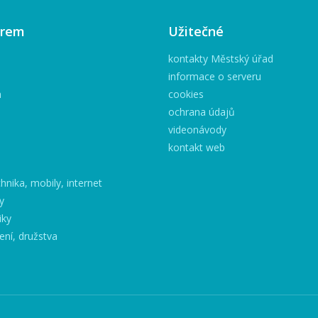
irem
Užitečné
kontakty Městský úřad
informace o serveru
h
cookies
ochrana údajů
videonávody
kontakt web
hnika, mobily, internet
y
iky
ení, družstva