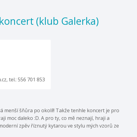
 koncert (klub Galerka)
z, tel.: 556 701 853
 menší šňůra po okolí!! Takže tenhle koncert je pro
aji moc daleko :D. A pro ty, co mě neznají, hraji a
moderní zpěv říznutý kytarou ve stylu mých vzorů ze