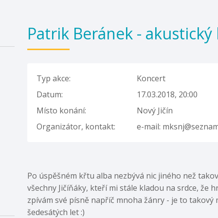
Patrik Beránek - akustický
Typ akce:
Koncert
Datum:
17.03.2018, 20:00
Místo konání:
Nový Jičín
Organizátor, kontakt:
e-mail: mksnj@seznam.c
Po úspěšném křtu alba nezbývá nic jiného než taková
všechny Jičíňáky, kteří mi stále kladou na srdce, že hr
zpívám své písně napříč mnoha žánry - je to takový 
šedesátých let :)