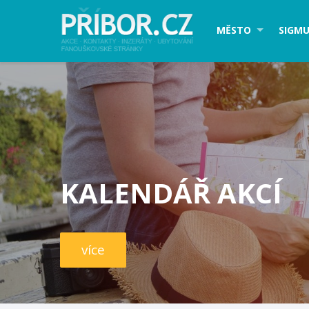
MĚSTO
SIGMU
KALENDÁŘ AKCÍ
více