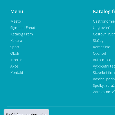
Menu
Katalog f
Město
Gastronomie
Sigmund Freud
Ubytování
Katalog firem
Cestovní ruc
Kultura
Služby
Sport
Řemeslníci
Okolí
Obchod
Inzerce
Auto-moto
Akce
Výpočetní tec
Kontakt
Stavební firm
Výrobní podn
Spolky, sdruž
Zdravotnictví
Používáme cookies.
více