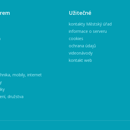
irem
Užitečné
kontakty Městský úřad
informace o serveru
h
cookies
ochrana údajů
videonávody
kontakt web
hnika, mobily, internet
y
iky
ení, družstva