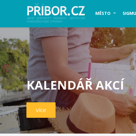
MĚSTO
SIGMU
KALENDÁŘ AKCÍ
více