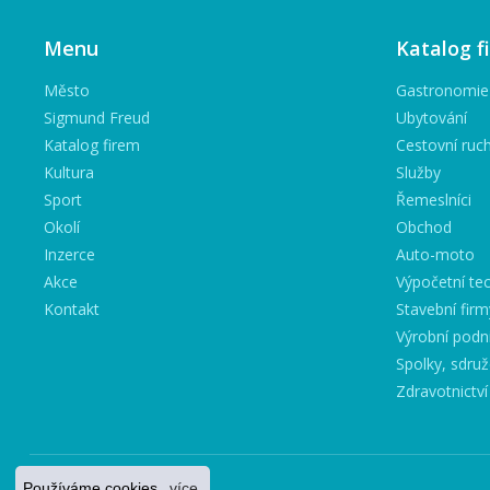
Menu
Katalog f
Město
Gastronomie
Sigmund Freud
Ubytování
Katalog firem
Cestovní ruc
Kultura
Služby
Sport
Řemeslníci
Okolí
Obchod
Inzerce
Auto-moto
Akce
Výpočetní tec
Kontakt
Stavební firm
Výrobní podn
Spolky, sdruž
Zdravotnictví
Používáme cookies.
více