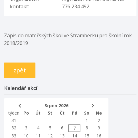
kontakt:
776 234 492
Zápis do mateřských škol ve Štramberku pro školní rok
2018/2019
zpět
Kalendář akcí
Srpen 2026
týden
Po
Út
St
Čt
Pá
So
Ne
31
1
2
32
3
4
5
6
8
9
7
33
10
11
12
13
14
15
16