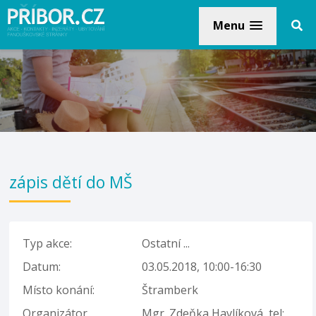
Menu
zápis dětí do MŠ
Typ akce:
Ostatní ...
Datum:
03.05.2018, 10:00-16:30
Místo konání:
Štramberk
Organizátor,
Mgr. Zdeňka Havlíková, tel: