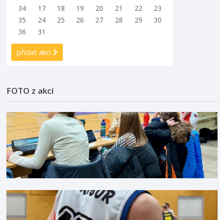
34
17
18
19
20
21
22
23
35
24
25
26
27
28
29
30
36
31
přidat akci
FOTO z akcí