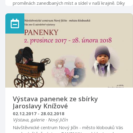
proměnách zanedbaných míst a sídel v naší krajině. Díky
odhodlání místních lidí a ochotě řady donorů se
chátrající stavby mění v důstojné objekty s užitečnou
náplní, veřejný prostor dostává novou tvář, sakrální
objekty nacházejí svůj ztracený smysl a příroda se
nadechuje k novému životu. Výstava je k vidění v
hodinách určených veřejnosti.
Výstava panenek ze sbírky
Jaroslavy Knížové
02.12.2017 - 28.02.2018
Výstava, galerie · Nový Jičín
Návštěvnické centrum Nový Jičín - město klobouků Vás