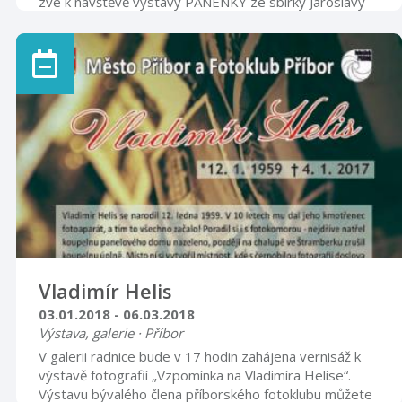
zve k návštěvě výstavy PANENKY ze sbírky Jaroslavy
Knížové Výstava je součástí placené expozice klobouků
Vladimír Helis
03.01.2018 - 06.03.2018
Výstava, galerie · Příbor
V galerii radnice bude v 17 hodin zahájena vernisáž k
výstavě fotografií „Vzpomínka na Vladimíra Helise“.
Výstavu bývalého člena příborského fotoklubu můžete