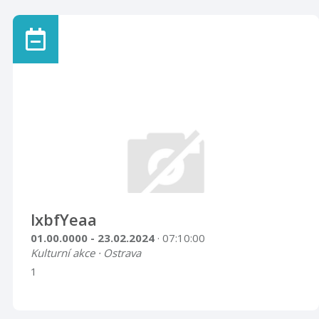
představuje významný kulturní jev spjatý s moderní
lidovou kulturou. Výstava prezentuje rozsáhlý a
rozmanitý soubor artefaktů zhotovených v pracovní
době nezávisle na pracovních úkolech pro vlastní
potřebu či pro určitý okruh přátel a známých. Tímto
svébytným způsobem vznikaly jak praktické předměty
potřebné v domácnosti, tak díla s estetickým posláním.
Před zraky širší veřejnosti jsou větši ...
lxbfYeaa
01.00.0000 - 23.02.2024
· 07:10:00
Kulturní akce · Ostrava
1