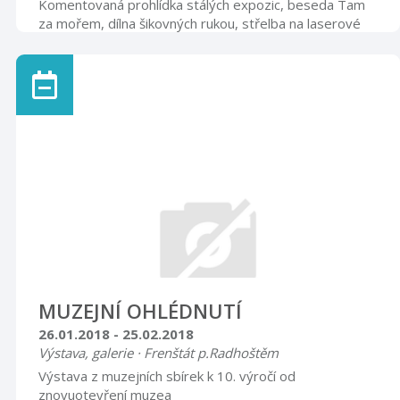
Komentovaná prohlídka stálých expozic, beseda Tam
za mořem, dílna šikovných rukou, střelba na laserové
střelnici. Vstupné: 50,- Kč, snížené 30,- Kč
MUZEJNÍ OHLÉDNUTÍ
26.01.2018 - 25.02.2018
Výstava, galerie · Frenštát p.Radhoštěm
Výstava z muzejních sbírek k 10. výročí od
znovuotevření muzea