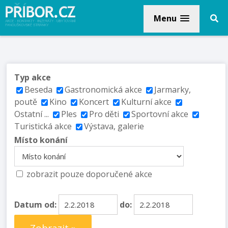
Menu
Typ akce
Beseda
Gastronomická akce
Jarmarky,
poutě
Kino
Koncert
Kulturní akce
Ostatní ...
Ples
Pro děti
Sportovní akce
Turistická akce
Výstava, galerie
Místo konání
zobrazit pouze doporučené akce
Datum od:
do: