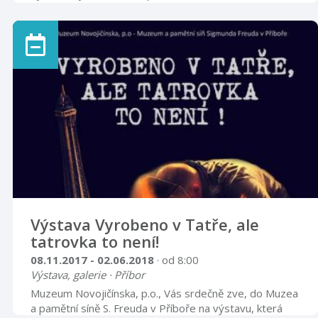
v obou patrech radnice zhlédnout do 6. března.
Výstava Vyrobeno v Tatře, ale
tatrovka to není!
08.11.2017 - 02.06.2018
· od 8:00
Výstava, galerie · Příbor
Muzeum Novojičínska, p.o., Vás srdečně zve, do Muzea
a pamětní síně S. Freuda v Příboře na výstavu, která