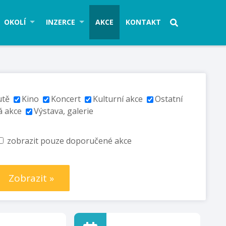
OKOLÍ
INZERCE
AKCE
KONTAKT
utě
Kino
Koncert
Kulturní akce
Ostatní
á akce
Výstava, galerie
zobrazit pouze doporučené akce
Zobrazit »