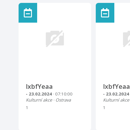
Lidská tvořivost je
bezbřehá. Důkazem toho je
obrovské množství
rozmanitých výtvorů, které v
minulosti procházely mimo
oficiální plán výroby branami
legendární továrny.
lxbfYeaa
lxbfYeaa
- 23.02.2024
· 07:10:00
- 23.02.202
Kulturní akce · Ostrava
Kulturní akce
1
1