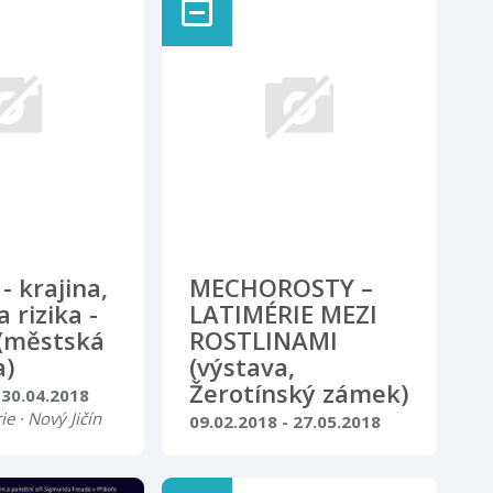
- krajina,
MECHOROSTY –
 rizika -
LATIMÉRIE MEZI
 (městská
ROSTLINAMI
a)
(výstava,
Žerotínský zámek)
 30.04.2018
ie · Nový Jičín
09.02.2018 - 27.05.2018
Výstava, galerie · Nový Jičín
íží složitou
v nejširších
Putovní výstava ve