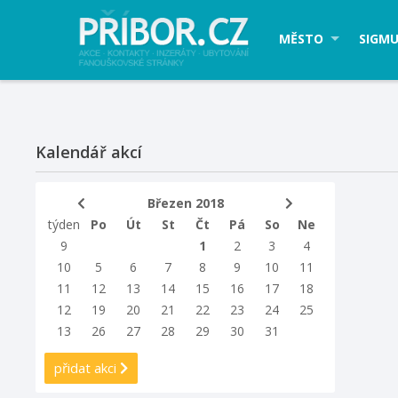
MĚSTO
SIGMU
Kalendář akcí
Březen 2018
týden
Po
Út
St
Čt
Pá
So
Ne
9
1
2
3
4
10
5
6
7
8
9
10
11
11
12
13
14
15
16
17
18
12
19
20
21
22
23
24
25
13
26
27
28
29
30
31
přidat akci