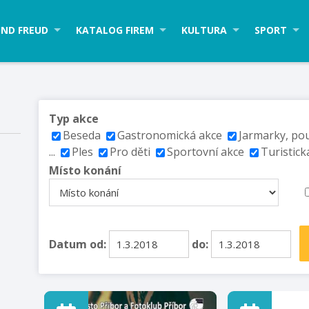
ND FREUD
KATALOG FIREM
KULTURA
SPORT
Typ akce
Beseda
Gastronomická akce
Jarmarky, po
...
Ples
Pro děti
Sportovní akce
Turistick
Místo konání
Datum od:
do: