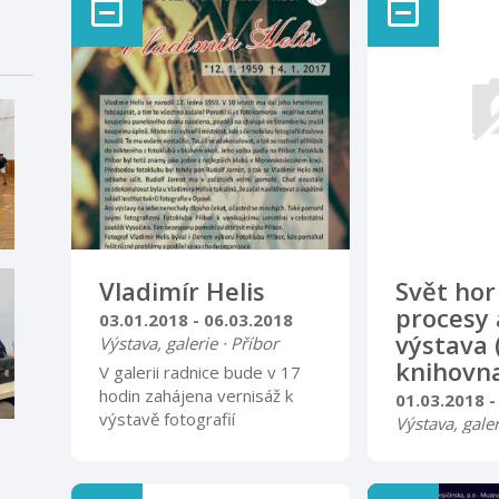
Vladimír Helis
Svět hor 
procesy a
03.01.2018 - 06.03.2018
výstava
Výstava, galerie · Příbor
knihovn
V galerii radnice bude v 17
hodin zahájena vernisáž k
01.03.2018 -
výstavě fotografií
Výstava, galer
„Vzpomínka na Vladimíra
Expozice přibl
Helise“. Výstavu bývalého
problematiku 
člena příborského fotoklubu