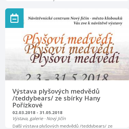
mikrosvětem mechorostů. Součástí výstavy jsou makro
i mikrofotografie mechorostů Štěpána Kovala. Rytířský
sál
Výstava plyšových medvědů
/teddybears/ ze sbírky Hany
Pořízkové
02.03.2018 - 31.05.2018
Výstava, galerie · Nový Jičín
Další výstava plyšových medvědů /teddybears/ ze