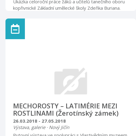
Ukázka celoroční práce žáků a učitelů tanečního oboru
kopřivnické Základní umělecké školy Zdeňka Buriana.
Vstupné: 100 Kč, děti do 15 let 20 Kč, děti do 6 let
zdarma. Předprodej vstupenek od 9. 5. 2018 v ZUŠ
Zdeňka Buriana (paní Vraspírová) – každý vystupující
má přednostně nárok na 2 vstupenky. Doprodej
vstupenek proběhne od 18. 5. 2018 od 17.00 hodin v
IC Kopřivnice.
MECHOROSTY – LATIMÉRIE MEZI
ROSTLINAMI (Žerotínský zámek)
26.03.2018 - 27.05.2018
Výstava, galerie · Nový Jičín
Putovní výstava ve spolupráci s Vlastivědným muzeem