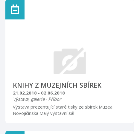
lidovou kulturou. Výstava prezentuje rozsáhlý a
rozmanitý soubor artefaktů zhotovených v pracovní
době nezávisle na pracovních úkolech pro vlastní
potřebu či pro určitý okruh přátel a známých. Tímto
svébytným způsobem vznikaly jak praktické předměty
potřebné v domácnosti, tak díla s estetickým posláním.
Před zraky širší veřejnosti jsou větši ...
KNIHY Z MUZEJNÍCH SBÍREK
21.02.2018 - 02.06.2018
Výstava, galerie · Příbor
Výstava prezentující staré tisky ze sbírek Muzea
Novojičínska Malý výstavní sál