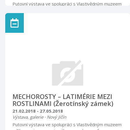
Putovní výstava ve spolupráci s Vlastivědným muzeem
v Olomouci seznamuje zábavnou a hravou formou s
mikrosvětem mechorostů, jejíž součástí jsou makro i
mikrofotografie mechorostů Štěpána Kovala. Vernisáž
výstavy se uskuteční 8. února 2018 v 17.00 hodin.
Rytířský sál Otevírací doba úterý – pátek 8.00 – 12.00
13.00 – 16.00 sobota zavřeno neděle, svátky 9.00 –
15.00
MECHOROSTY – LATIMÉRIE MEZI
ROSTLINAMI (Žerotínský zámek)
21.02.2018 - 27.05.2018
Výstava, galerie · Nový Jičín
Putovní výstava ve spolupráci s Vlastivědným muzeem