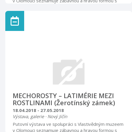
v Olomouci seznamuje zábavnou a hravou formou s
mikrosvětem mechorostů. Součástí výstavy jsou makro
i mikrofotografie mechorostů Štěpána Kovala. Rytířský
sál
MECHOROSTY – LATIMÉRIE MEZI
ROSTLINAMI (Žerotínský zámek)
18.04.2018 - 27.05.2018
Výstava, galerie · Nový Jičín
Putovní výstava ve spolupráci s Vlastivědným muzeem
v Olomouci seznamuje zábavnou a hravou formou s