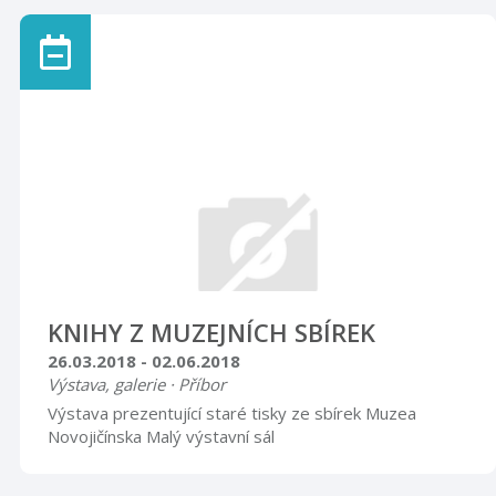
obrovské množství rozmanitých výtvorů, které v
minulosti procházely mimo oficiální plán výroby branami
legendární továrny.
KNIHY Z MUZEJNÍCH SBÍREK
26.03.2018 - 02.06.2018
Výstava, galerie · Příbor
Výstava prezentující staré tisky ze sbírek Muzea
Novojičínska Malý výstavní sál