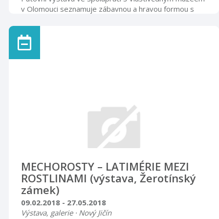
v Olomouci seznamuje zábavnou a hravou formou s
mikrosvětem mechorostů. Součástí výstavy jsou makro
i mikrofotografie mechorostů Štěpána Kovala. Rytířský
sál neděle 15. dubna 2018, 15.00 hodin
MECHOROSTY – LATIMÉRIE MEZI
ROSTLINAMI (výstava, Žerotínský
zámek)
09.02.2018 - 27.05.2018
Výstava, galerie · Nový Jičín