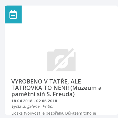
sbírky Hany Pořízkové, bude probíhat v placené
expozici klobouků návštěvnického centra od 2. března
do 31. května 2018.
VYROBENO V TATŘE, ALE
TATROVKA TO NENÍ! (Muzeum a
pamětní síň S. Freuda)
18.04.2018 - 02.06.2018
Výstava, galerie · Příbor
Lidská tvořivost je bezbřehá. Důkazem toho je