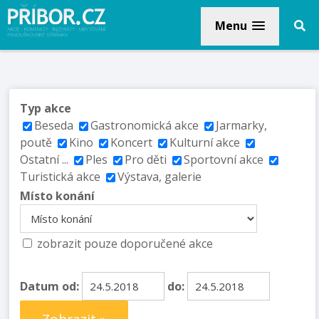
Menu
Typ akce
Beseda
Gastronomická akce
Jarmarky,
poutě
Kino
Koncert
Kulturní akce
Ostatní ...
Ples
Pro děti
Sportovní akce
Turistická akce
Výstava, galerie
Místo konání
zobrazit pouze doporučené akce
Datum od:
do: