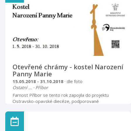
zapsala do dějin techniky 20. století. Vedle technických
dat a popisů nákladních automobilů, jsou prospekty
pestrou prezentací ...
Otevřené chrámy - kostel Narození
Panny Marie
15.05.2018 - 31.10.2018
· dle foto
Ostatní ... · Příbor
Farnost Příbor se tento rok zapojila do projektu
Ostravsko-opavské diecéze, podporované
Moravskoslezským krajem, s názvem Otevřené
chrámy. Jedná se o projekt, kdy jednotlivé farnosti
zpřístupní v daných měsících a dnech vybrané kostely. V
naší farnosti byl vybrán farní kostel Narození Panny