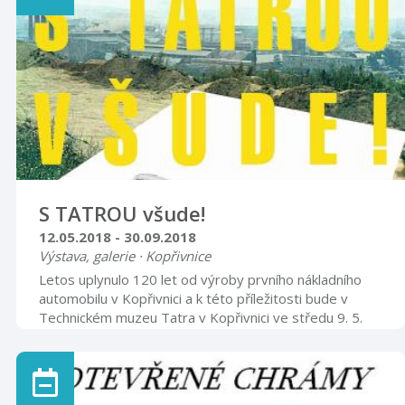
S TATROU všude!
12.05.2018 - 30.09.2018
Výstava, galerie · Kopřivnice
Letos uplynulo 120 let od výroby prvního nákladního
automobilu v Kopřivnici a k této příležitosti bude v
Technickém muzeu Tatra v Kopřivnici ve středu 9. 5.
2018 v 17 hodin zahájena výstava s názvem: S Tatrou
všude! Prostřednictvím prospektů nákladních vozidel,
má výstava za cíl vizuální formou prezentovat bohatou
výrobní produkci automobilky, která se nesmazatelně