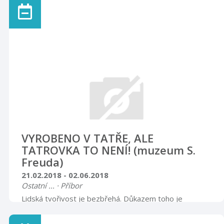
VYROBENO V TATŘE, ALE
TATROVKA TO NENÍ! (muzeum S.
Freuda)
21.02.2018 - 02.06.2018
Ostatní ... · Příbor
Lidská tvořivost je bezbřehá. Důkazem toho je
obrovské množství rozmanitých výtvorů, které v
minulosti procházely mimo oficiální plán výroby branami