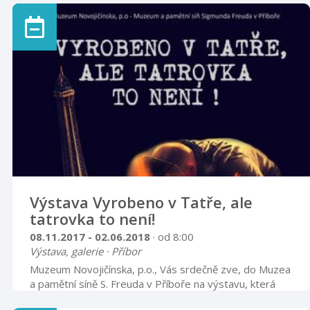
Výstava Vyrobeno v Tatře, ale
tatrovka to není!
08.11.2017 - 02.06.2018
· od 8:00
Výstava, galerie · Příbor
Muzeum Novojičínska, p.o., Vás srdečně zve, do Muzea
a pamětní síně S. Freuda v Příboře na výstavu, která
představuje významný kulturní jev spjatý s moderní