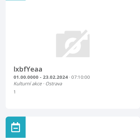
Marie. Otevírací doba bude od 1.5. 2018 do 31.10.
2018 a to vždy v sobotu od 9.00 do 12.00 a od 13.00
do 17.00 a v neděli od 13.00 do 17.00 hod. Po dobu
otevření kostela budou k dispozici proškolení průvodc
...
lxbfYeaa
01.00.0000 - 23.02.2024
· 07:10:00
Kulturní akce · Ostrava
1