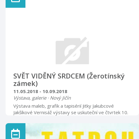
SVĚT VIDĚNÝ SRDCEM (Žerotínský
zámek)
11.05.2018 - 10.09.2018
Výstava, galerie · Nový Jičín
Výstava maleb, grafik a tapisérií Jitky Jakubcové
Jakšíkové Vernisáž výstavy se uskuteční ve čtvrtek 10.
května 2018 v 17.00 hodin Nová galerie
=============================================
Otevírací doba úterý – pátek 8.00 – 12.00 13.00 –
17.00 sobota, neděle, svátky 9.00 – 16.00