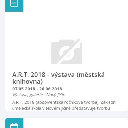
A.R.T. 2018 - výstava (městská
knihovna)
07.05.2018 - 26.06.2018
Výstava, galerie · Nový Jičín
A.R.T. 2018 (absolventská ročníková tvorba). Základní
umělecká škola v Novém Jičíně představuje tvorbu
absolventů prvního i druhého stupně studia. Výstava je
k vidění v prostorách oddělení pro dospělé čtenáře, v
hodinách určených veřejnosti (21. 5. až 1. 6. knihovna