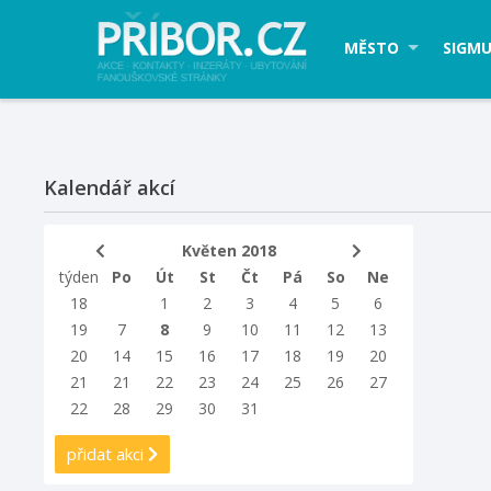
MĚSTO
SIGMU
Kalendář akcí
Květen 2018
týden
Po
Út
St
Čt
Pá
So
Ne
18
1
2
3
4
5
6
19
7
8
9
10
11
12
13
20
14
15
16
17
18
19
20
21
21
22
23
24
25
26
27
22
28
29
30
31
přidat akci