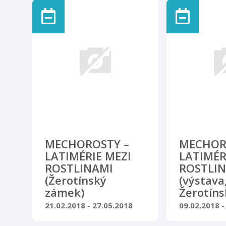
spolupráci s 
muzeem v Ol
seznamuje z
hravou formo
mikrosvětem
Součástí výs
i mikrofotogr
mechorostů Š
Rytířský sál 
dubna 2018, 
MECHOROSTY –
MECHOR
LATIMÉRIE MEZI
LATIMÉR
ROSTLINAMI
ROSTLI
(Žerotínský
(výstava
zámek)
Žerotín
21.02.2018 - 27.05.2018
09.02.2018 -
Výstava, galerie · Nový Jičín
Výstava, galer