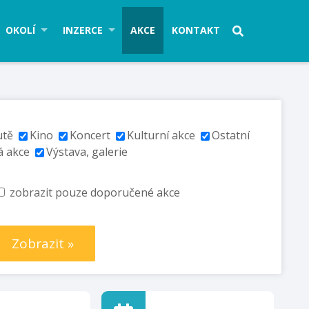
OKOLÍ
INZERCE
AKCE
KONTAKT
utě
Kino
Koncert
Kulturní akce
Ostatní
á akce
Výstava, galerie
zobrazit pouze doporučené akce
Zobrazit »