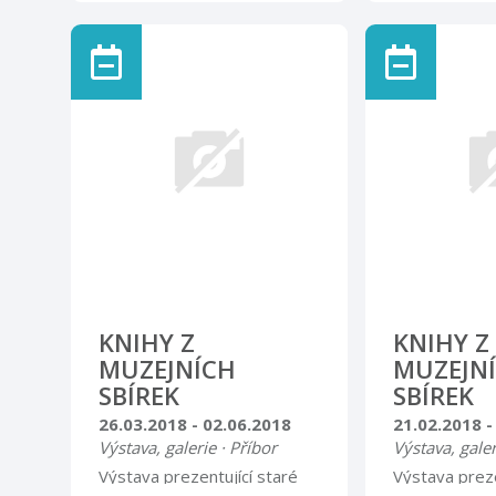
Výstava, galer
Výstava prezentující staré
tisky ze sbírek Muzea
Lidská tvořiv
Novojičínska Malý výstavní
bezbřehá. Dů
sál
obrovské mno
rozmanitých v
minulosti pr
oficiální plán
legendární to
KNIHY Z
KNIHY Z
MUZEJNÍCH
MUZEJN
SBÍREK
SBÍREK
26.03.2018 - 02.06.2018
21.02.2018 -
Výstava, galerie · Příbor
Výstava, galer
Výstava prezentující staré
Výstava preze