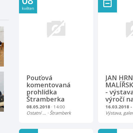
08
květen
Pouťová
JAN HRN
komentovaná
MALÍŘSK
prohlídka
- výstav
Štramberka
výročí n
08.05.2018
· 14:00
16.03.2018 -
Ostatní ... · Štramberk
Výstava, galer
p.Radhoštěm
Sraz na náměstí u kašny.
Předpokládaná doba
Vernisáž výs