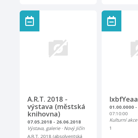
tisky ze sbírek Muzea
tisky ze sbír
Novojičínska Malý výstavní
Novojičínska 
sál
sál
A.R.T. 2018 -
lxbfYeaa
výstava (městská
01.00.0000 -
knihovna)
07:10:00
Kulturní akce
07.05.2018 - 26.06.2018
1
Výstava, galerie · Nový Jičín
A.R.T. 2018 (absolventská