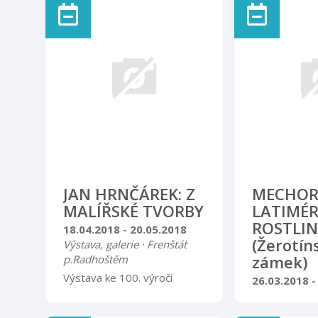
prohlídky 2 hodiny (historické
uskuteční ve 
centrum, vyhlídky na město,
března 2018 
areál hradu, Národní sad,…)
Vstupné 140 Kč, děti do 12
let 85 Kč
JAN HRNČÁREK: Z
MECHOR
MALÍŘSKÉ TVORBY
LATIMÉR
ROSTLI
18.04.2018 - 20.05.2018
(Žerotín
Výstava, galerie · Frenštát
zámek)
p.Radhoštěm
Výstava ke 100. výročí
26.03.2018 -
narození
Výstava, galer
Putovní výst