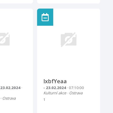
ek Muzea
Ostatní ... · Příbor
Malý výstavní
Lidská tvořivost je
bezbřehá. Důkazem toho je
obrovské množství
rozmanitých výtvorů, které v
minulosti procházely mimo
oficiální plán výroby branami
legendární továrny.
lxbfYeaa
 23.02.2024
·
- 23.02.2024
· 07:10:00
Kulturní akce · Ostrava
 · Ostrava
1