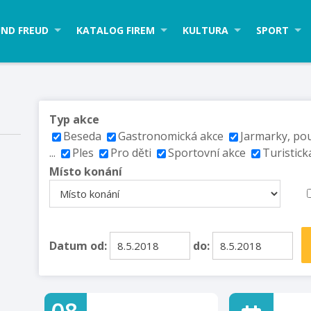
ND FREUD
KATALOG FIREM
KULTURA
SPORT
Typ akce
Beseda
Gastronomická akce
Jarmarky, po
...
Ples
Pro děti
Sportovní akce
Turistick
Místo konání
Datum od:
do: