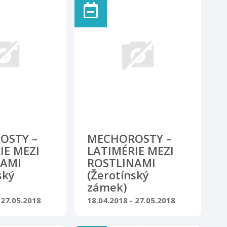
čtvrtek 15.
v 17.00 hodin.
OSTY –
MECHOROSTY –
IE MEZI
LATIMÉRIE MEZI
NAMI
ROSTLINAMI
ský
(Žerotínský
zámek)
 27.05.2018
18.04.2018 - 27.05.2018
ie · Nový Jičín
Výstava, galerie · Nový Jičín
ava ve
Putovní výstava ve