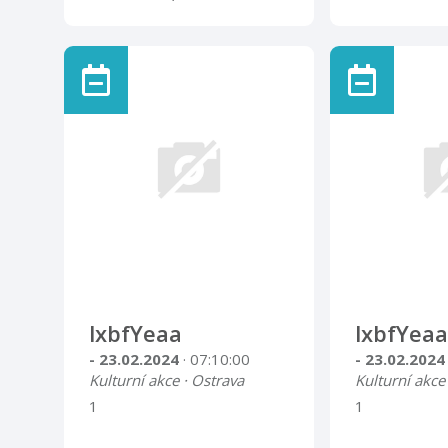
ročníková tvorba). Základní
umělecká škola v Novém
Jičíně představuje tvorbu
absolventů prvního i
druhého stupně studia.
Výstava je k vidění v
prostorách oddělení pro
dospělé čtenáře, v hodinách
určených veřejnosti (21. 5.
až 1. 6. knihovna pro
veřejnost uzavřena).
lxbfYeaa
lxbfYeaa
- 23.02.2024
· 07:10:00
- 23.02.202
Kulturní akce · Ostrava
Kulturní akce
1
1