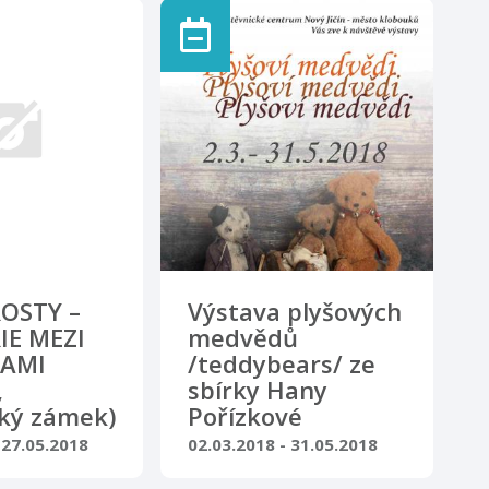
Vlastivědným
spolupráci s Vlastivědným
omouci
muzeem v Olomouci
ábavnou a
seznamuje zábavnou a
u s
hravou formou s
 mechorostů.
mikrosvětem mechorostů.
tavy jsou makro
Součástí výstavy jsou makro
afie
i mikrofotografie
těpána Kovala.
mechorostů Štěpána Kovala.
neděle 15.
Rytířský sál
15.00 hodin
OSTY –
Výstava plyšových
IE MEZI
medvědů
NAMI
/teddybears/ ze
,
sbírky Hany
ský zámek)
Pořízkové
 27.05.2018
02.03.2018 - 31.05.2018
ie · Nový Jičín
Výstava, galerie · Nový Jičín