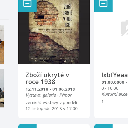
Zboží ukryté v
lxbfYeaa
roce 1938
01.00.0000 -
07:10:00
12.11.2018 - 01.06.2019
Kulturní akce
Výstava, galerie · Příbor
1
vernisáž výstavy v pondělí
12. listopadu 2018 v 17.00
Výstava prezentuje
ojedinělý nález velkého
souboru předmětů z