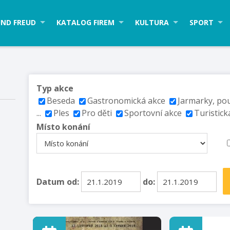
ND FREUD
KATALOG FIREM
KULTURA
SPORT
Typ akce
Beseda
Gastronomická akce
Jarmarky, po
...
Ples
Pro děti
Sportovní akce
Turistick
Místo konání
Datum od:
do: