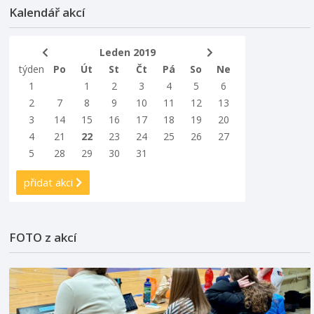
Kalendář akcí
Leden 2019
týden
Po
Út
St
Čt
Pá
So
Ne
1
1
2
3
4
5
6
2
7
8
9
10
11
12
13
3
14
15
16
17
18
19
20
4
21
22
23
24
25
26
27
5
28
29
30
31
přidat akci
FOTO z akcí