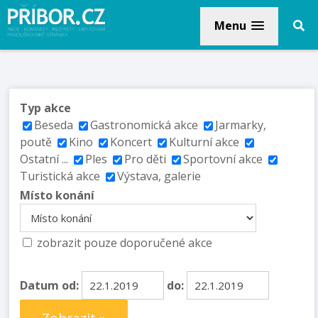
Menu
Typ akce
Beseda
Gastronomická akce
Jarmarky,
poutě
Kino
Koncert
Kulturní akce
Ostatní ...
Ples
Pro děti
Sportovní akce
Turistická akce
Výstava, galerie
Místo konání
zobrazit pouze doporučené akce
Datum od:
do: