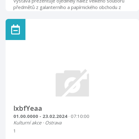
Výstava prezentuje ojedinělý nález velkého souboru
předmětů z galanterního a papírnického obchodu z
konce 30. let 20. století, který byl řadu let zazděný ve
sklepě domu č. 16 v Příboře. Majitelé obchodu se
snažili tímto způsobem uchránit svůj majetek před
nacisty, následně po osvobození pak před
znárodněním. V roce 2014 se tyto předměty dostaly
do sbírek Muzea Novojičínska a část z nich byla v roce
2016 vystavena na jednodenní výstavě kona ...
lxbfYeaa
01.00.0000 - 23.02.2024
· 07:10:00
Kulturní akce · Ostrava
1