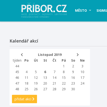
MĚSTO
SIGMU
Kalendář akcí
Listopad 2019
týden
Po
Út
St
Čt
Pá
So
Ne
44
1
2
3
45
4
5
6
7
8
9
10
46
11
12
13
14
15
16
17
47
18
19
20
21
22
23
24
48
25
26
27
28
29
30
přidat akci