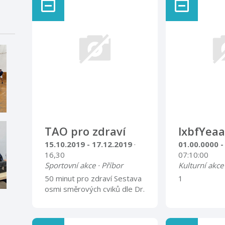
TAO pro zdraví
lxbfYeaa
15.10.2019 - 17.12.2019
·
01.00.0000 -
16,30
07:10:00
Sportovní akce · Příbor
Kulturní akce
50 minut pro zdraví Sestava
1
osmi směrových cviků dle Dr.
Stephena T. Changa
„Taoismus pro zdraví“
nenáročné a účinné cvičení