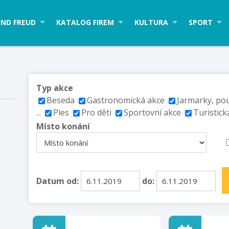
ND FREUD
KATALOG FIREM
KULTURA
SPORT
Typ akce
Beseda
Gastronomická akce
Jarmarky, po
...
Ples
Pro děti
Sportovní akce
Turistick
Místo konání
Datum od:
do: