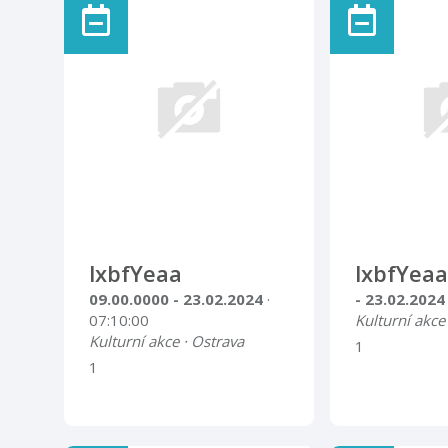
zakončené krátkou relaxací
se zvukem tibetských mís
začínáme 15.10.2019 vždy v
úterý v 16,30 hod v
prostorách Luny, Dukelská
1346, Příbor (3.patro, 72
schodů) vstupné 90,- Kč
vede: Erika Holubová Petrů
informace a přihlášení na:
er.pet@seznam.cz nebo 736
735 599
lxbfYeaa
lxbfYeaa
09.00.0000 - 23.02.2024
·
- 23.02.202
07:10:00
Kulturní akce
Kulturní akce · Ostrava
1
1