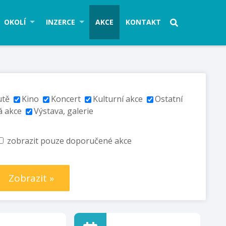
OKOLÍ
INZERCE
AKCE
KONTAKT
utě
Kino
Koncert
Kulturní akce
Ostatní
á akce
Výstava, galerie
zobrazit pouze doporučené akce
Zobrazit »