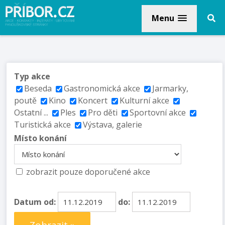
Menu
Typ akce
Beseda
Gastronomická akce
Jarmarky,
poutě
Kino
Koncert
Kulturní akce
Ostatní ...
Ples
Pro děti
Sportovní akce
Turistická akce
Výstava, galerie
Místo konání
zobrazit pouze doporučené akce
Datum od:
do: