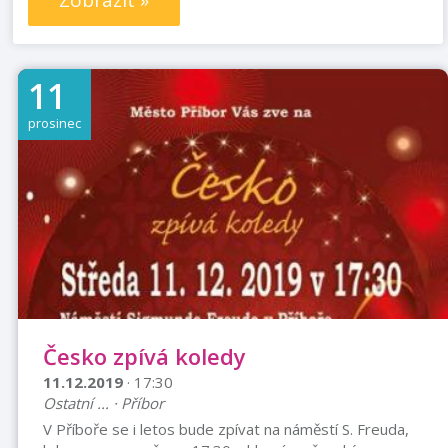
Zobrazit »
11
prosinec
Česko zpívá koledy
11.12.2019
· 17:30
Ostatní ... · Příbor
V Příboře se i letos bude zpívat na náměstí S. Freuda,