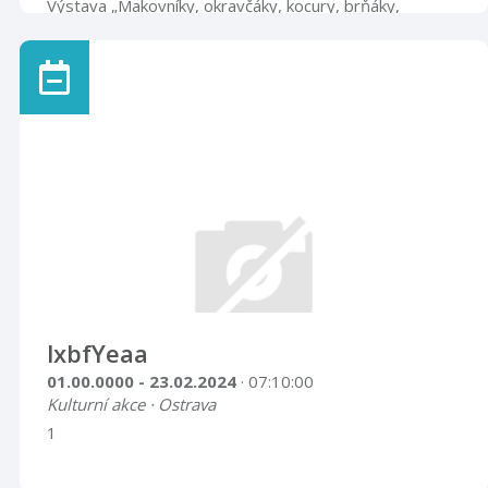
Výstava „Makovníky, okravčáky, kocury, brňáky,
banďury…“Výstava vychází z výzkumů, dokumentace a
rekonstrukcí tradičních technologií, kterými se Muzeum
Novojičínska již několik let intenzivně zabývá na své
pobočce Muzeum a pamětní síň S. Freuda v Příboře. V
Centru tradičních technologií CETRAT na příborské
pobočce se podařilo zrekonstruovat či prezentovat
řadu archaických lidových výrobních technik a postupů.V
současné době byla rekonstruována technika výroby
papučí z proužků plsti pletených na ...
lxbfYeaa
01.00.0000 - 23.02.2024
· 07:10:00
Kulturní akce · Ostrava
1