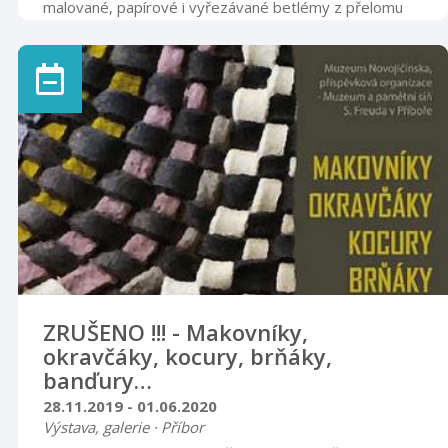
malované, papírové i vyřezávané betlémy z přelomu
19. a 20. století, jejichž autoři - známí i anonymní -
pocházeli z řad amatérských umělců ze zdejšího
mikroregionu. Vernisáž výstavy se koná ve čtvrtek 28.
listopadu 2019 v 17 hodin. Výstava potrvá do 16. února
2020.
ZRUŠENO !!! - Makovníky,
okravčáky, kocury, brňáky,
banďury…
28.11.2019 - 01.06.2020
Výstava, galerie · Příbor