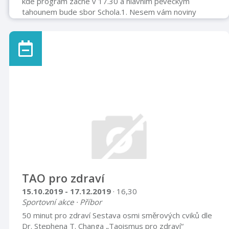
kde program začne v 17.30 a hlavním pěveckým
tahounem bude sbor Schola.1. Nesem vám noviny
2. Narodil se Kristus Pán3. Půjdem spolu do Betléma
4. Jak jsi krásné, neviňátko 5. Pásli ovce valaši
6. Vánoce, Vánoce přicházejí.
TAO pro zdraví
15.10.2019 - 17.12.2019
· 16,30
Sportovní akce · Příbor
50 minut pro zdraví Sestava osmi směrových cviků dle
Dr. Stephena T. Changa „Taoismus pro zdraví“