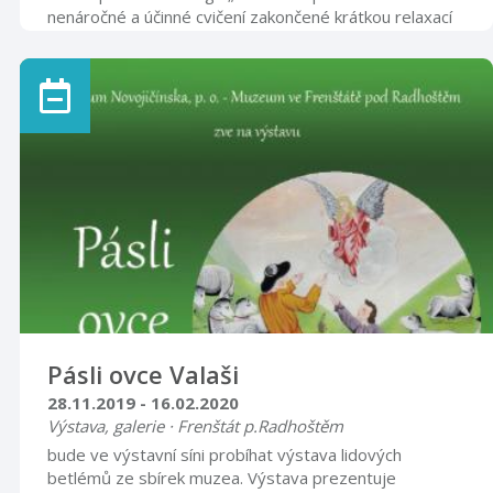
nenáročné a účinné cvičení zakončené krátkou relaxací
se zvukem tibetských mís začínáme 15.10.2019 vždy v
úterý v 16,30 hod v prostorách Luny, Dukelská 1346,
Příbor (3.patro, 72 schodů) vstupné 90,- Kč vede: Erika
Holubová Petrů informace a přihlášení na:
er.pet@seznam.cz nebo 736 735 599
Pásli ovce Valaši
28.11.2019 - 16.02.2020
Výstava, galerie · Frenštát p.Radhoštěm
bude ve výstavní síni probíhat výstava lidových
betlémů ze sbírek muzea. Výstava prezentuje