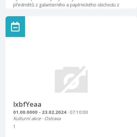
předmětů z galanterního a papírnického obchodu z
konce 30. let 20. století, který byl řadu let zazděný ve
sklepě domu č. 16 v Příboře. Majitelé obchodu se
snažili tímto způsobem uchránit svůj majetek před
nacisty, následně po osvobození pak před
znárodněním. V roce 2014 se tyto předměty dostaly
do sbírek Muzea Novojičínska a část z nich byla v roce
2016 vystavena na jednodenní výstavě kona ...
lxbfYeaa
01.00.0000 - 23.02.2024
· 07:10:00
Kulturní akce · Ostrava
1