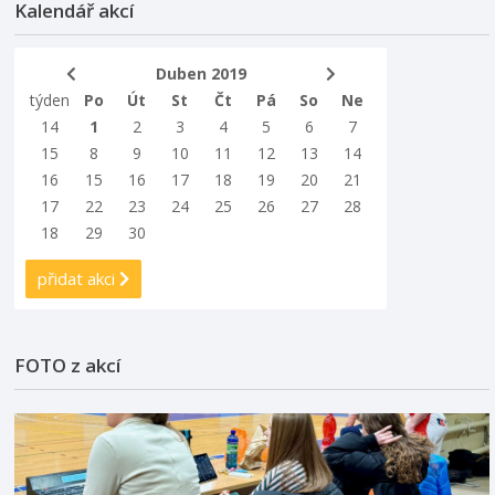
Kalendář akcí
Duben 2019
týden
Po
Út
St
Čt
Pá
So
Ne
14
1
2
3
4
5
6
7
15
8
9
10
11
12
13
14
16
15
16
17
18
19
20
21
17
22
23
24
25
26
27
28
18
29
30
přidat akci
FOTO z akcí