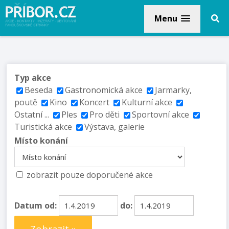
Menu
Typ akce
Beseda
Gastronomická akce
Jarmarky,
poutě
Kino
Koncert
Kulturní akce
Ostatní ...
Ples
Pro děti
Sportovní akce
Turistická akce
Výstava, galerie
Místo konání
zobrazit pouze doporučené akce
Datum od:
do: