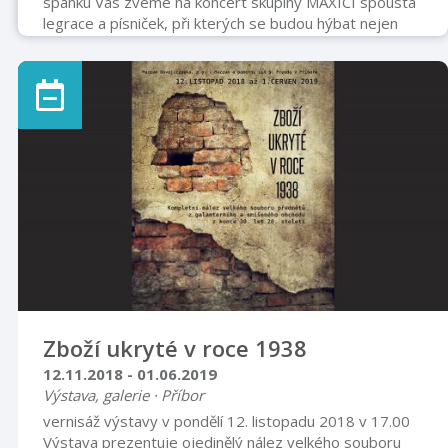
spánku Vás zveme na koncert skupiny MAXÍCI spousta
legrace a písniček, při kterých se budou hýbat nejen
děti. V případě deštivého počasí se koncert uskuteční v
piaristickém klášteře. VSTUP VOLNÝ
Zboží ukryté v roce 1938
12.11.2018 - 01.06.2019
Výstava, galerie · Příbor
vernisáž výstavy v pondělí 12. listopadu 2018 v 17.00
Výstava prezentuje ojedinělý nález velkého souboru