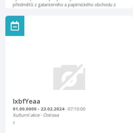
předmětů z galanterního a papírnického obchodu z
konce 30. let 20. století, který byl řadu let zazděný ve
sklepě domu č. 16 v Příboře. Majitelé obchodu se
snažili tímto způsobem uchránit svůj majetek před
nacisty, následně po osvobození pak před
znárodněním. V roce 2014 se tyto předměty dostaly
do sbírek Muzea Novojičínska a část z nich byla v roce
2016 vystavena na jednodenní výstavě kona ...
lxbfYeaa
01.00.0000 - 23.02.2024
· 07:10:00
Kulturní akce · Ostrava
1