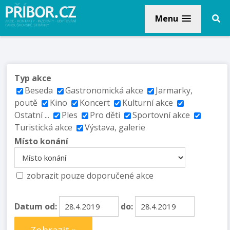
Menu
Typ akce
Beseda
Gastronomická akce
Jarmarky,
poutě
Kino
Koncert
Kulturní akce
Ostatní ...
Ples
Pro děti
Sportovní akce
Turistická akce
Výstava, galerie
Místo konání
zobrazit pouze doporučené akce
Datum od:
do: