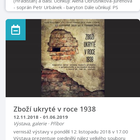
(Hradišťan) a další. Účinkují: Alena Obrusníková-Juřenová
- soprán Petr Urbánek - baryton Dále učinkují: PS
Ondráš NJ, PS Kopřivnice, Chrámový sbor Hustopeče
nad Bečvou a Příbor, Velký symfonický orchestr
Sdružení hudebníků Příbor Dirigent: Zdeněk Pukovec
Kostel svatého Valentina
Zboží ukryté v roce 1938
12.11.2018 - 01.06.2019
Výstava, galerie · Příbor
vernisáž výstavy v pondělí 12. listopadu 2018 v 17.00
Výstava prezentuje ojedinělý nález velkého souboru