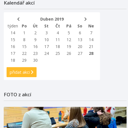
Kalendář akcí
Duben 2019
týden
Po
Út
St
Čt
Pá
So
Ne
14
1
2
3
4
5
6
7
15
8
9
10
11
12
13
14
16
15
16
17
18
19
20
21
17
22
23
24
25
26
27
28
18
29
30
přidat akci
FOTO z akcí