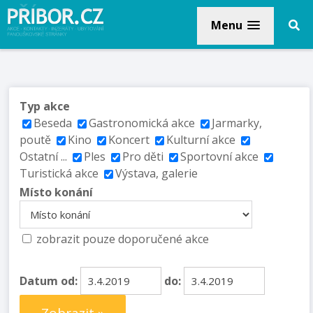
Menu
Typ akce
Beseda
Gastronomická akce
Jarmarky,
poutě
Kino
Koncert
Kulturní akce
Ostatní ...
Ples
Pro děti
Sportovní akce
Turistická akce
Výstava, galerie
Místo konání
zobrazit pouze doporučené akce
Datum od:
do: