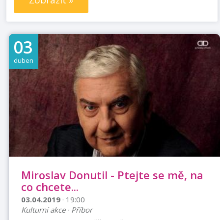
Zobrazit »
03
duben
Miroslav Donutil - Ptejte se mě, na
co chcete...
03.04.2019
· 19:00
Kulturní akce · Příbor