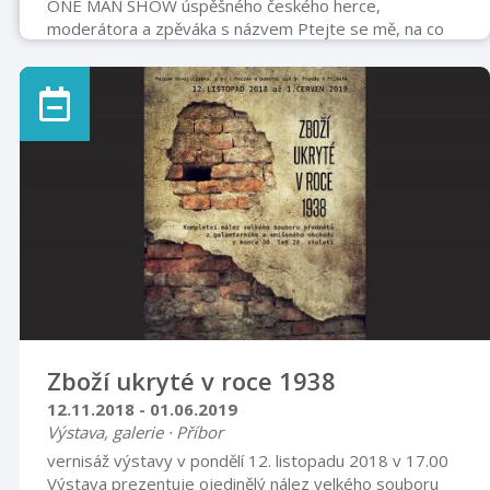
ONE MAN SHOW úspěšného českého herce,
moderátora a zpěváka s názvem Ptejte se mě, na co
chcete, já na co chci, odpovím.Umělec bude nejen
vyprávět své zážitky z natáčení, cest a ze svého života,
ale také bude odpovídat na dotazy diváků jak na
papíře, tak ústně.Před vystoupením bude k dispozici
tužka a papír, na který můžete psát dotazy pro
Miroslava Donutila. V průběhu vystoupení bude na ně
odpovídat.O přestávce bude také možnost zakoupení
alb a knih pana Donutila.Délka akce: 60 minutVstupné:
370 ...
Zboží ukryté v roce 1938
12.11.2018 - 01.06.2019
Výstava, galerie · Příbor
vernisáž výstavy v pondělí 12. listopadu 2018 v 17.00
Výstava prezentuje ojedinělý nález velkého souboru