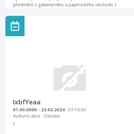
předmětů z galanterního a papírnického obchodu z
konce 30. let 20. století, který byl řadu let zazděný ve
sklepě domu č. 16 v Příboře. Majitelé obchodu se
snažili tímto způsobem uchránit svůj majetek před
nacisty, následně po osvobození pak před
znárodněním. V roce 2014 se tyto předměty dostaly
do sbírek Muzea Novojičínska a část z nich byla v roce
2016 vystavena na jednodenní výstavě kona ...
lxbfYeaa
01.00.0000 - 23.02.2024
· 07:10:00
Kulturní akce · Ostrava
1