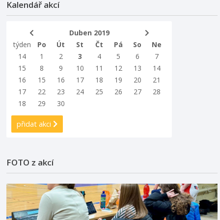
Kalendář akcí
Duben 2019
týden
Po
Út
St
Čt
Pá
So
Ne
14
1
2
3
4
5
6
7
15
8
9
10
11
12
13
14
16
15
16
17
18
19
20
21
17
22
23
24
25
26
27
28
18
29
30
přidat akci
FOTO z akcí