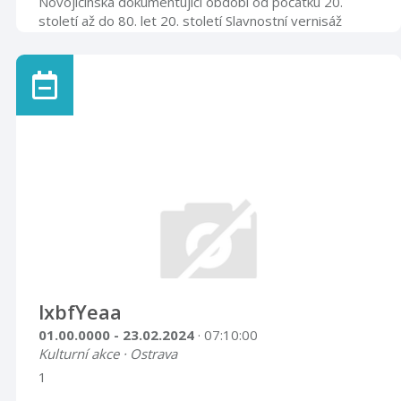
Novojičínska dokumentující období od počátku 20.
století až do 80. let 20. století Slavnostní vernisáž
výstavy se uskuteční ve středu 26. června 2019 v
17.00 hod. Velký výstavní sál 26. 6. – 28. 9. 2019
lxbfYeaa
01.00.0000 - 23.02.2024
· 07:10:00
Kulturní akce · Ostrava
1