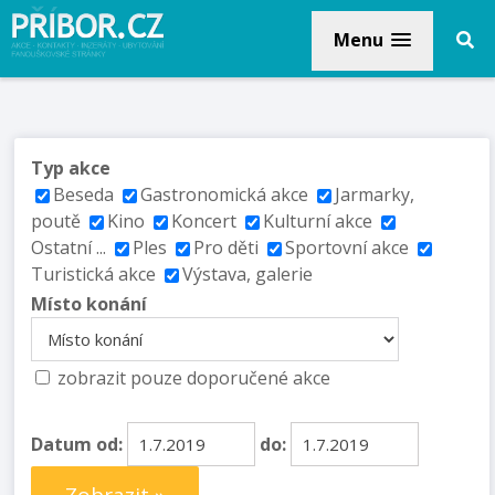
Menu
Typ akce
Beseda
Gastronomická akce
Jarmarky,
poutě
Kino
Koncert
Kulturní akce
Ostatní ...
Ples
Pro děti
Sportovní akce
Turistická akce
Výstava, galerie
Místo konání
zobrazit pouze doporučené akce
Datum od:
do: