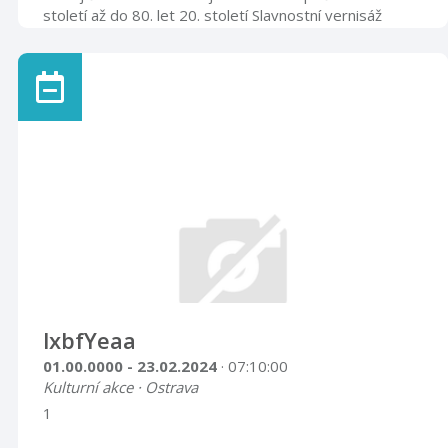
století až do 80. let 20. století Slavnostní vernisáž
výstavy se uskuteční ve středu 26. června 2019 v
17.00 hod. Velký výstavní sál 26. 6. – 28. 9. 2019
lxbfYeaa
01.00.0000 - 23.02.2024
· 07:10:00
Kulturní akce · Ostrava
1