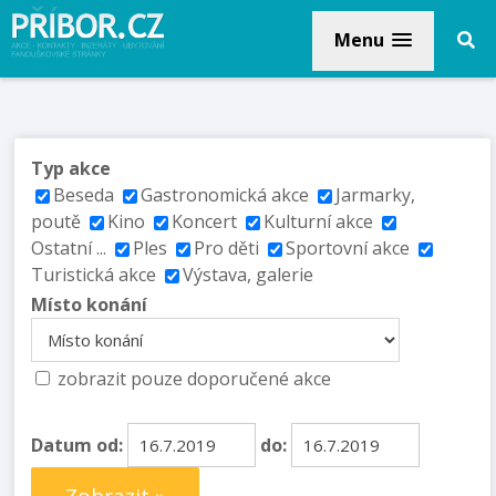
Menu
Typ akce
Beseda
Gastronomická akce
Jarmarky,
poutě
Kino
Koncert
Kulturní akce
Ostatní ...
Ples
Pro děti
Sportovní akce
Turistická akce
Výstava, galerie
Místo konání
zobrazit pouze doporučené akce
Datum od:
do: