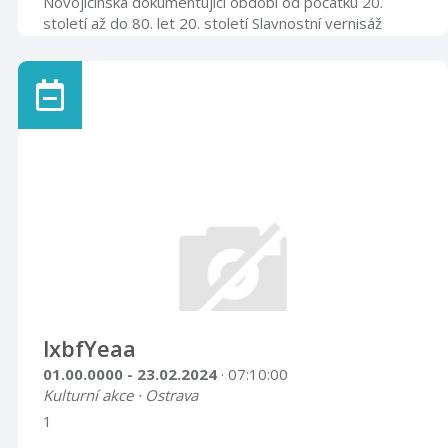
Novojičínska dokumentující období od počátku 20.
století až do 80. let 20. století Slavnostní vernisáž
výstavy se uskuteční ve středu 26. června 2019 v
17.00 hod. Velký výstavní sál 26. 6. – 28. 9. 2019
lxbfYeaa
01.00.0000 - 23.02.2024
· 07:10:00
Kulturní akce · Ostrava
1