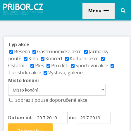
Menu
Typ akce
Beseda
Gastronomická akce
Jarmarky,
poutě
Kino
Koncert
Kulturní akce
Ostatní ...
Ples
Pro děti
Sportovní akce
Turistická akce
Výstava, galerie
Místo konání
zobrazit pouze doporučené akce
Datum od:
do: