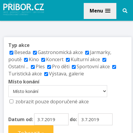
Menu
Typ akce
Beseda
Gastronomická akce
Jarmarky,
poutě
Kino
Koncert
Kulturní akce
Ostatní ...
Ples
Pro děti
Sportovní akce
Turistická akce
Výstava, galerie
Místo konání
zobrazit pouze doporučené akce
Datum od:
do: