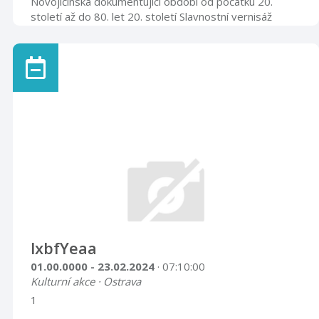
Novojičínska dokumentující období od počátku 20.
století až do 80. let 20. století Slavnostní vernisáž
výstavy se uskuteční ve středu 26. června 2019 v
17.00 hod. Velký výstavní sál 26. 6. – 28. 9. 2019
lxbfYeaa
01.00.0000 - 23.02.2024
· 07:10:00
Kulturní akce · Ostrava
1