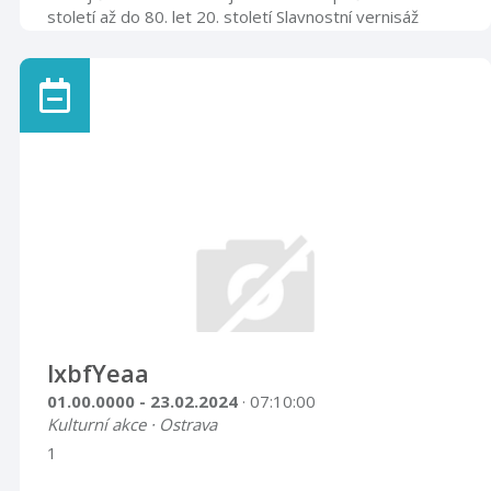
století až do 80. let 20. století Slavnostní vernisáž
výstavy se uskuteční ve středu 26. června 2019 v
17.00 hod. Velký výstavní sál 26. 6. – 28. 9. 2019
lxbfYeaa
01.00.0000 - 23.02.2024
· 07:10:00
Kulturní akce · Ostrava
1