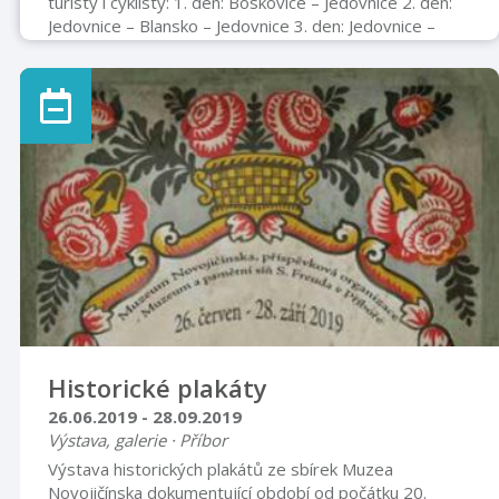
turisty i cyklisty: 1. den: Boskovice – Jedovnice 2. den:
Jedovnice – Blansko – Jedovnice 3. den: Jedovnice –
Adamov – Křtiny – Jedovnice 4. den: Jedovnice – Vyškov
Program je pouze informativní a vedoucí si vyhrazuje
právo na jeho změnu. Odjezd: 8. 8. 2019 Příbor –
Sokolovna v 7:00 hod. Nakládka kol v 6:00 hod. Nástupní
místa: Příbor – Sokolovna, Kopřivnice – Komerční banka
a Nový Jičín – Lidl. Kola se nakládají jen v Příboře.
Předpoklá ...
Historické plakáty
26.06.2019 - 28.09.2019
Výstava, galerie · Příbor
Výstava historických plakátů ze sbírek Muzea
Novojičínska dokumentující období od počátku 20.