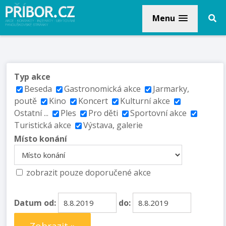
Menu
Typ akce
Beseda
Gastronomická akce
Jarmarky,
poutě
Kino
Koncert
Kulturní akce
Ostatní ...
Ples
Pro děti
Sportovní akce
Turistická akce
Výstava, galerie
Místo konání
zobrazit pouze doporučené akce
Datum od:
do: