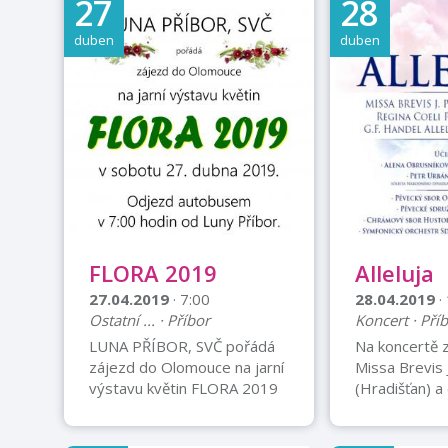
27
28
A BESEDU PŘ
SOUSEDSKÉM
duben
duben
NAŠÍM OBČA
DOLNÝM. DO
NĚCO O JEH
VÁŽKAMI DO
NEBO PAPU
GUINEJE, AL
PROČ JE PŘ
ZCELA UNIK
KAM PŘIJÍŽDĚ
PŘÍRODOVĚD
FLORA 2019
Alleluja
EVROPY. TĚŠ
ÚČAST.
27.04.2019
· 7:00
28.04.2019
·
Ostatní ... · Příbor
Koncert · Pří
LUNA PŘÍBOR, SVČ pořádá
Na koncertě z
zájezd do Olomouce na jarní
Missa Brevis J
výstavu květin FLORA 2019
(Hradišťan) a d
Odjezd autobusem v 7:00
Alena Obrusn
hodin od Luny Příbor. Cena
- soprán Pet