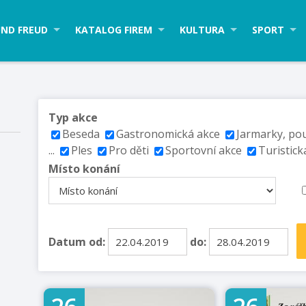
ND FREUD
KATALOG FIREM
KULTURA
SPORT
Typ akce
Beseda
Gastronomická akce
Jarmarky, po
...
Ples
Pro děti
Sportovní akce
Turistick
Místo konání
Datum od:
do: