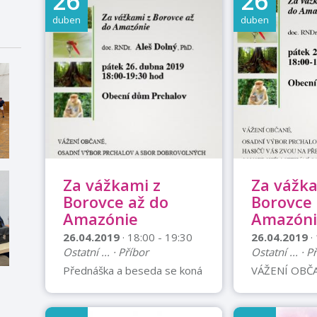
26
26
duben
duben
Za vážkami z
Za vážka
Borovce až do
Borovce 
Amazónie
Amazóni
26.04.2019
· 18:00 - 19:30
26.04.2019
·
Ostatní ... · Příbor
Ostatní ... · P
Přednáška a beseda se koná
VÁŽENÍ OBČ
v Obecním domu Prchalov.
VÝBOR PRCH
Přednášející je pan doc.
DOBROVOLN
RNDr. Aleš Dolný, PhD.
VÁS ZVOU N