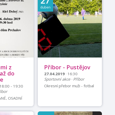
27
duben
mi z
Příbor - Pustějov
až do
27.04.2019
· 16:30
e
Sportovní akce · Příbor
Okresní přebor muži - fotbal
 18:00 - 19:30
říbor
ANÉ, OSADNÍ
ALOV A SBOR
ÝCH HASIČŮ
A PŘEDNÁŠKU