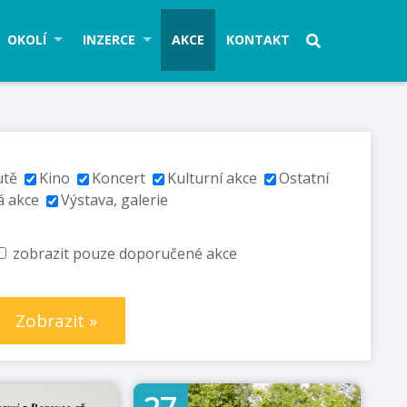
OKOLÍ
INZERCE
AKCE
KONTAKT
utě
Kino
Koncert
Kulturní akce
Ostatní
á akce
Výstava, galerie
zobrazit pouze doporučené akce
Zobrazit »