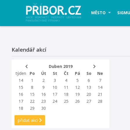
MĚSTO
SIGMU
Kalendář akcí
Duben 2019
týden
Po
Út
St
Čt
Pá
So
Ne
14
1
2
3
4
5
6
7
15
8
9
10
11
12
13
14
16
15
16
17
18
19
20
21
17
22
23
24
25
26
27
28
18
29
30
přidat akci