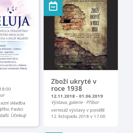
I
 SETKÁNÍ S
NEM ALEŠEM
ZVÍTE SE
O CESTÁCH ZA
 AMAZONIE
Y-NOVÉ
E TAKÉ O TOM,
ÍBOR-BOROVEC
ÁTNÍM MÍSTEM,
JÍ
CI Z CELÉ
Zboží ukryté v
ÍME SE NA VAŠI
roce 1938
 18:00
bor
12.11.2018 - 01.06.2019
Výstava, galerie · Příbor
azní skladba
iřího Pavlici
vernisáž výstavy v pondělí
alší. Účinkují:
12. listopadu 2018 v 17.00
íková-Juřenová
Výstava prezentuje
r Urbánek -
ojedinělý nález velkého