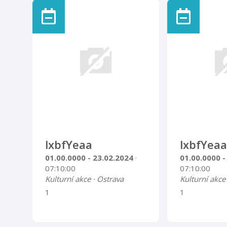
zájezdu 200 Kč, děti 150 Kč.
baryton Dále u
Přihlásit se můžete do 24. 4.
Ondráš NJ, PS
2019 v LUNĚ PŘÍBOR, SVČ,
Chrámový sb
telefon 556 725 029, e-mail:
nad Bečvou a 
lupikova@lunapribor.cz.
symfonický o
Sdružení hude
Dirigent: Zd
Kostel svatéh
lxbfYeaa
lxbfYeaa
01.00.0000 - 23.02.2024
·
01.00.0000 -
07:10:00
07:10:00
Kulturní akce · Ostrava
Kulturní akce
1
1