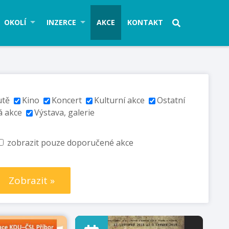
OKOLÍ
INZERCE
AKCE
KONTAKT
utě
Kino
Koncert
Kulturní akce
Ostatní
á akce
Výstava, galerie
zobrazit pouze doporučené akce
Zobrazit »