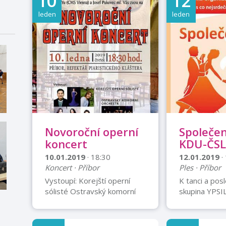
10
12
leden
leden
Novoroční operní
Společen
koncert
KDU-ČSL
10.01.2019
· 18:30
12.01.2019
·
Koncert · Příbor
Ples · Příbor
Vystoupí: Korejští operní
K tanci a pos
sólisté Ostravský komorní
skupina YPSI
orchestr Vstupné
Předtančení 
dobrovolné
studentky Zá
školy Příbor.