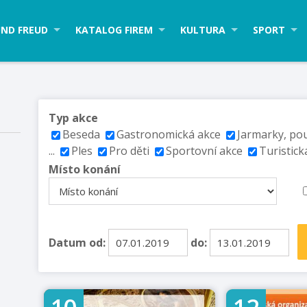
ND FREUD
KATALOG FIREM
KULTURA
SPORT
Typ akce
Beseda
Gastronomická akce
Jarmarky, po
...
Ples
Pro děti
Sportovní akce
Turistick
Místo konání
Datum od:
do: