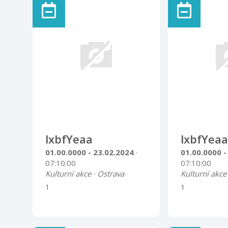
na tradiční d
občerstvení, 
hru o ceny a 
Vstupné 100,
100,- Kč - nu
Předprodej u
tel: 7367647
lxbfYeaa
lxbfYeaa
01.00.0000 - 23.02.2024
·
01.00.0000 -
07:10:00
07:10:00
Kulturní akce · Ostrava
Kulturní akce
1
1