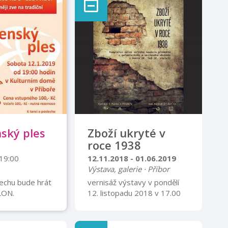
ský ples
Zboží ukryté v
roce 1938
 19:00
12.11.2018 - 01.06.2019
Výstava, galerie · Příbor
lechu bude hrát
vernisáž výstavy v pondělí
LON.
12. listopadu 2018 v 17.00
předvedou
Výstava prezentuje
kladní umělecké
ojedinělý nález velkého
 Můžete se těšit
souboru předmětů z