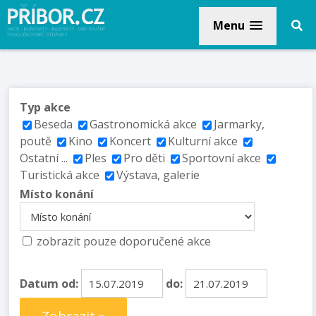
Menu
Typ akce
Beseda
Gastronomická akce
Jarmarky,
poutě
Kino
Koncert
Kulturní akce
Ostatní ...
Ples
Pro děti
Sportovní akce
Turistická akce
Výstava, galerie
Místo konání
zobrazit pouze doporučené akce
Datum od:
do: