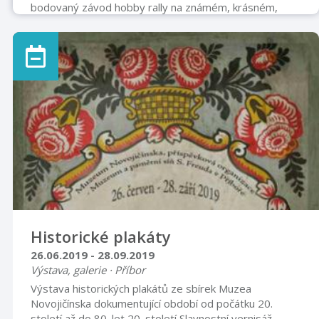
bodovaný závod hobby rally na známém, krásném,
tatrováckém zkušebním polygonu v Kopřivnici spojený
s drifty pod záštitou kluků z Furt Bokem! Poprvé v
historii otevíráme brány pro omezený počet
návštěvníků, a to konkrétně pro 100 osob za 100,-
CZK/os. Po závodech bude možnost zakoupení jízdy se
zkušeným jezdcem rally po RZ, která se jela nebo
zakoupení jízdy v Drift Taxi! Část výtěžku bude darován
těžce nemocným dětem, které podporujeme! Info pro
...
Historické plakáty
26.06.2019 - 28.09.2019
Výstava, galerie · Příbor
Výstava historických plakátů ze sbírek Muzea
Novojičínska dokumentující období od počátku 20.
století až do 80. let 20. století Slavnostní vernisáž