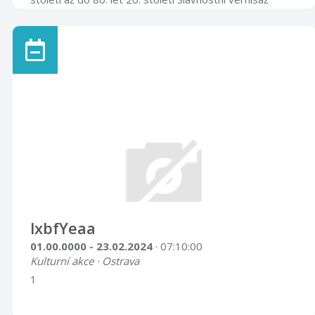
výstavy se uskuteční ve středu 26. června 2019 v
17.00 hod. Velký výstavní sál 26. 6. – 28. 9. 2019
lxbfYeaa
01.00.0000 - 23.02.2024
· 07:10:00
Kulturní akce · Ostrava
1