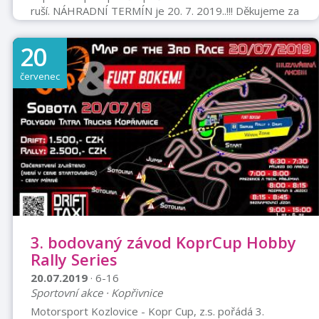
ruší. NÁHRADNÍ TERMÍN je 20. 7. 2019..!!! Děkujeme za
pochopení a prosíme o sdílení této informace i Vašim
přátelům. Členové MS Příbor I se uskuteční na
20
Myslivecké chatě příbor Točna.K poslechu a tanci hraje
skupina REMIXBohaté občerstvení zajištěno.Pro děti
červenec
připraven skákací hrad zdarma.PRVNÍ CENA SRNEC!!!
3. bodovaný závod KoprCup Hobby
Rally Series
20.07.2019
· 6-16
Sportovní akce · Kopřivnice
Motorsport Kozlovice - Kopr Cup, z.s. pořádá 3.