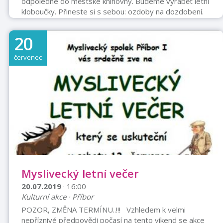
odpoledne do městské knihovny. Budeme vyrábět letní
kloboučky. Přineste si s sebou: ozdoby na dozdobení.
20
červenec
Myslivecký letní večer
20.07.2019
· 16:00
Kulturní akce · Příbor
POZOR, ZMĚNA TERMÍNU..!!! Vzhledem k velmi
nepříznivé předpovědi počasí na tento víkend se akce