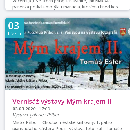
Večerníčků. Ve třech příbězích uvidíte, jak Maková
panenka potkala motýla Emanuela, kterému hned kos
ukradne cylindr. Ve druhém příběhu ušije Makové
panence novou sukýnku Náprstek Pichpic. Nakonec
03
panenku unese do svého hnízda Veverka Barka a
Emanuela zase uloví pavouk Karkoška. V půvabné
březen
pohádce jsou veselé písničky. Podle dědiců autorských
práv patří naše dramatizace k nejlepším dramatizacím
prozaických textů Václava Čtvrtka.Autor předlohy: Václ
...
Vernisáž výstavy Mým krajem II
03.03.2020
· 17:00
Výstava, galerie · Příbor
Místo: Příbor - Chodba městské knihovny, 1. patro
piaristického kláštera Popis: Výstava fotografií Tomáše