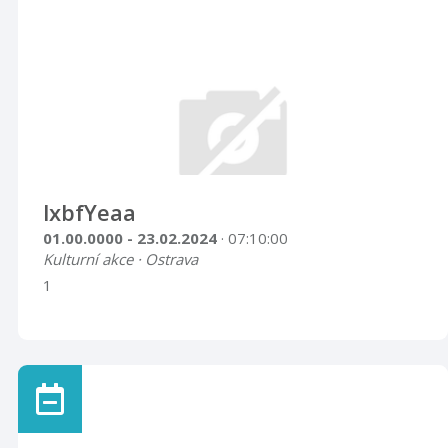
pobočce se podařilo zrekonstruovat či prezentovat
řadu archaických lidových výrobních technik a postupů.V
současné době byla rekonstruována technika výroby
papučí z proužků plsti pletených na ...
lxbfYeaa
01.00.0000 - 23.02.2024
· 07:10:00
Kulturní akce · Ostrava
1