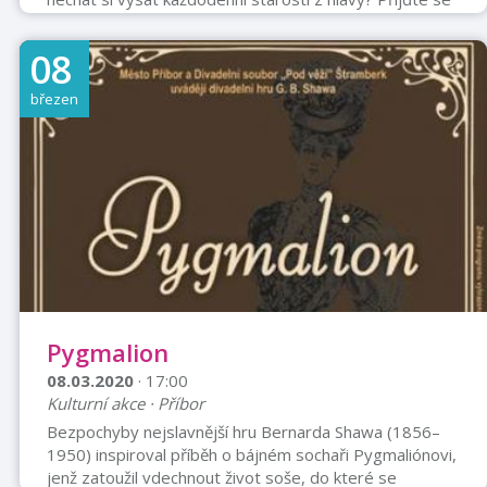
podívat na tuto romantickou komedii plnou vtipných
eskapád, neuvěřitelných hrdinských kousků, trapných
08
nárazů na držku a snění. Patrik Hartl, autor hitu Hvězda
s Evou Holubovou a režisér nejúspěšnější české one
březen
man show Caveman, představuje výjimečný komediální
talent Bohumila Klepla v osvěžujícím milostném
příběhu, který vás zaručeně příj ...
Pygmalion
08.03.2020
· 17:00
Kulturní akce · Příbor
Bezpochyby nejslavnější hru Bernarda Shawa (1856–
1950) inspiroval příběh o bájném sochaři Pygmaliónovi,
jenž zatoužil vdechnout život soše, do které se