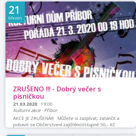
dalších. Ti se shodují, že naše myšlenky pozitivně nebo
21
negativně ovlivňují chemické procesy a zdraví nejen
mozku, ale i celého těla a tím i kvalitu života. Nabízejí
březen
mechanismy, jak s energií myšlenek pracovat.Vstupné
30 Kč
ZRUŠENO !!! - Dobrý večer s
písničkou
21.03.2020
· 19:00
Kulturní akce · Příbor
AKCE JE ZRUŠENÁ!!! Můžete si zazpívat, zatančit a
pobavit se.Občerstvení zajištěnoVstupné 50,- Kč