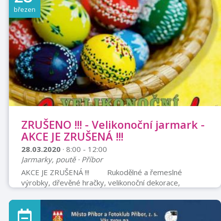
březen
ZRUŠENO !!! - Velikonoční jarmark -
AKCE JE ZRUŠENÁ !!!
28.03.2020
· 8:00 - 12:00
Jarmarky, poutě · Příbor
AKCE JE ZRUŠENÁ !!! Rukodělné a řemeslné
výrobky, dřevěné hračky, velikonoční dekorace,
keramika, pochutiny a jiné.Doprovodný program před
radnicí od 9:30 hodinMŠ Kamarád FrenštátskáMŠ
PionýrůZŠ JičínskáZŠ Npor. LomaDětský soubor Heleny