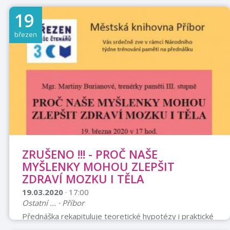
19
březen
ZRUŠENO !!! - PROČ NAŠE
MYŠLENKY MOHOU ZLEPŠIT
ZDRAVÍ MOZKU I TĚLA
19.03.2020
· 17:00
Ostatní ... · Příbor
Přednáška rekapituluje teoretické hypotézy i praktické
rady autorů J. Dispenzy, D. R. Hamiltona, A. Hawka a