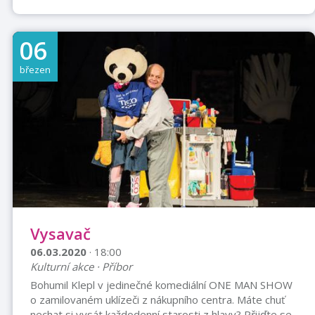
06
březen
Vysavač
06.03.2020
· 18:00
Kulturní akce · Příbor
Bohumil Klepl v jedinečné komediální ONE MAN SHOW
o zamilovaném uklízeči z nákupního centra. Máte chuť
nechat si vysát každodenní starosti z hlavy? Přijďte se