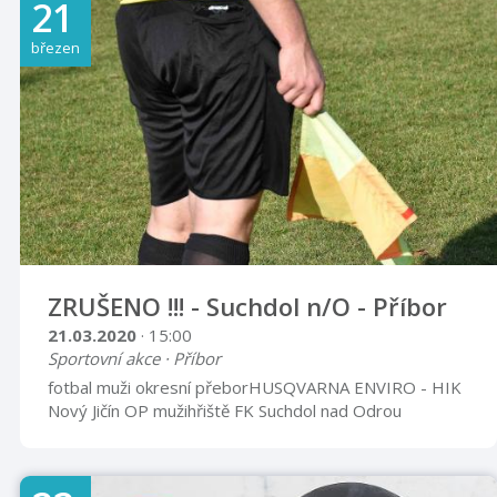
21
březen
ZRUŠENO !!! - Suchdol n/O - Příbor
21.03.2020
· 15:00
Sportovní akce · Příbor
fotbal muži okresní přeborHUSQVARNA ENVIRO - HIK
Nový Jičín OP mužihřiště FK Suchdol nad Odrou