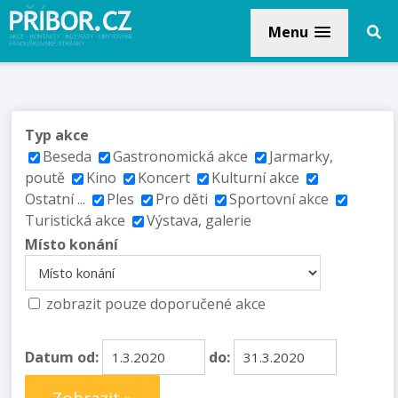
Menu
Typ akce
Beseda
Gastronomická akce
Jarmarky,
poutě
Kino
Koncert
Kulturní akce
Ostatní ...
Ples
Pro děti
Sportovní akce
Turistická akce
Výstava, galerie
Místo konání
zobrazit pouze doporučené akce
Datum od:
do: