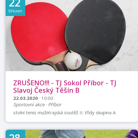
22
březen
ZRUŠENO!!! - TJ Sokol Příbor - TJ
Slavoj Český Těšín B
22.03.2020
· 10:00
Sportovní akce · Příbor
stolní tenis mužiKrajská soutěž II. třídy skupina A