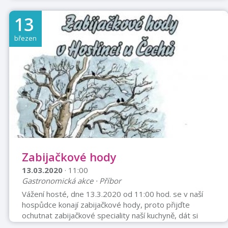
BogaczovaTaneční skupina LDancePatr "KARI"
KarásekSlosovatelná hra o ceny Slosovatelné
13
vstupenkyCena vstupenky, včetně večeře 250,-
KčPředprodej vstupenek FIT CENTRUM na ulici
březen
Štramberské.
Zabijačkové hody
13.03.2020
· 11:00
Gastronomická akce · Příbor
Vážení hosté, dne 13.3.2020 od 11:00 hod. se v naší
hospůdce konají zabijačkové hody, proto přijďte
ochutnat zabijačkové speciality naší kuchyně, dát si
výborné pivečko a posedět s přáteli. Těšíme se na Vás.