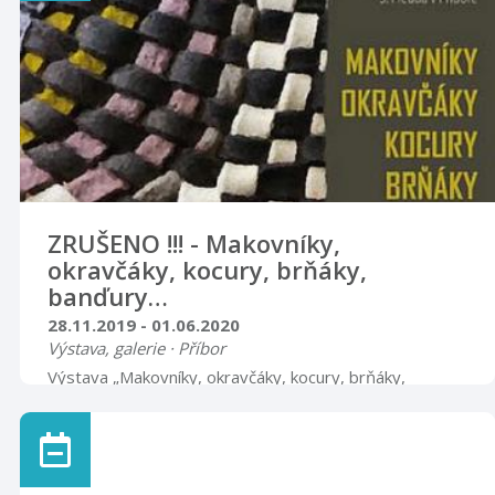
ZRUŠENO !!! - Makovníky,
okravčáky, kocury, brňáky,
banďury…
28.11.2019 - 01.06.2020
Výstava, galerie · Příbor
Výstava „Makovníky, okravčáky, kocury, brňáky,
banďury…“Výstava vychází z výzkumů, dokumentace a
rekonstrukcí tradičních technologií, kterými se Muzeum
Novojičínska již několik let intenzivně zabývá na své
pobočce Muzeum a pamětní síň S. Freuda v Příboře. V
Centru tradičních technologií CETRAT na příborské