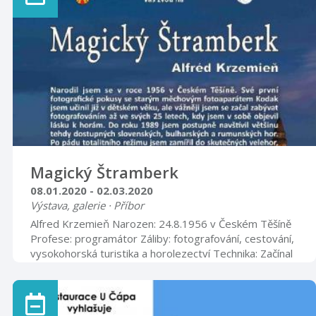
SalichovéTvůrčí dílna střediska volného času LUNA
Magický Štramberk
08.01.2020 - 02.03.2020
Výstava, galerie · Příbor
Alfred Krzemieň Narozen: 24.8.1956 v Českém Těšíně
Profese: programátor Záliby: fotografování, cestování,
vysokohorská turistika a horolezectví Technika: Začínal
jsem s Practicou Super TL, poté následoval Canon EOS
300, který jsem postupně vyměnil za Olympusy řady
OM, středoformátový Pentax 645, digitální zrcadlovky
Olympus E1 a E3 a „přerostlý“ digitální kompakt