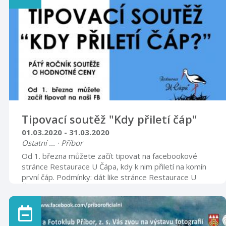
Olympus C5060. Dnes fotografuji s přístrojem
Olympus OMD EM5 s objektivy Lumix G 14/2.5, Lumix
G 20/1.7, M.ZUIKO 45/1.8 a Tokina ...
Tipovací soutěž "Kdy přiletí čáp"
01.03.2020 - 31.03.2020
Ostatní ... · Příbor
Od 1. března můžete začít tipovat na facebookové
stránce Restaurace U Čápa, kdy k nim přiletí na komín
první čáp. Podmínky: dát like stránce Restaurace U
Čápa tipovat přílet a pak jen čekat na hodnotné výhry