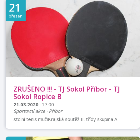
21
březen
ZRUŠENO !!! - TJ Sokol Příbor - TJ
Sokol Ropice B
21.03.2020
· 17:00
Sportovní akce · Příbor
stolní tenis mužiKrajská soutěž II. třídy skupina A