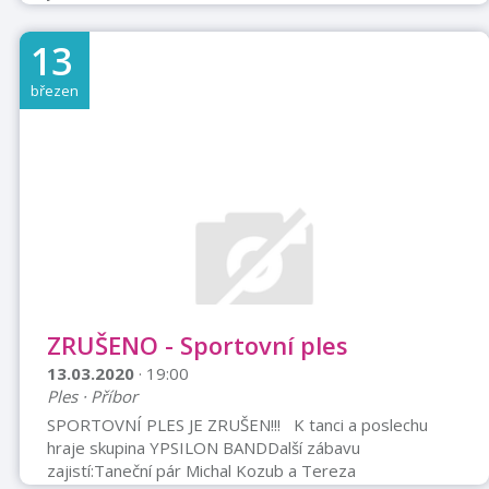
zamiloval. V Shawově moderní variaci je oním
Pygmaliónem londýnský profesor fonetiky Henry
13
Higgins, který si zamane, že pouliční prodavačku květin
Lízu Doolittlovou, vyjadřující se otřesným jazykem
březen
trhovkyně, přetvoří v dámu, která svými způsoby
(výslovností i vystupováním) obstojí i mezi těmi
nejvyššími společenskými vrstvami. Rozhodnutí, učiněn
...
ZRUŠENO - Sportovní ples
13.03.2020
· 19:00
Ples · Příbor
SPORTOVNÍ PLES JE ZRUŠEN!!! K tanci a poslechu
hraje skupina YPSILON BANDDalší zábavu
zajistí:Taneční pár Michal Kozub a Tereza