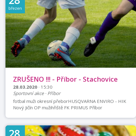
28
březen
ZRUŠENO !!! - Příbor - Stachovice
28.03.2020
· 15:30
Sportovní akce · Příbor
fotbal muži okresní přeborHUSQVARNA ENVIRO - HIK
Nový Jičín OP mužihřiště FK PRIMUS Příbor
28