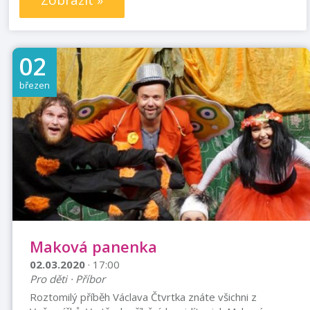
Zobrazit »
02
březen
Maková panenka
02.03.2020
· 17:00
Pro děti · Příbor
Roztomilý příběh Václava Čtvrtka znáte všichni z