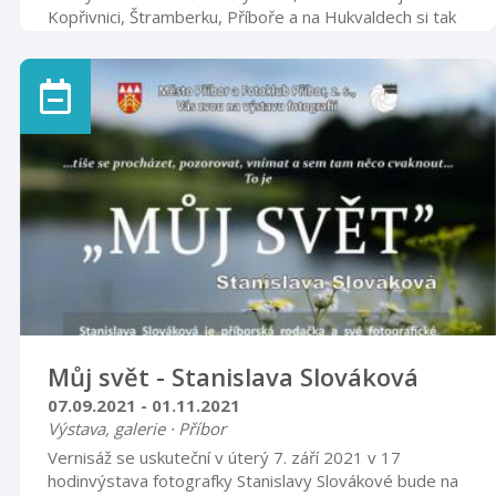
Kopřivnici, Štramberku, Příboře a na Hukvaldech si tak
budete moci od května do října 2021 zahrát
outdoorovou zábavně-poznávací hru na osmi různých
trasách. “Rozhodli jsme se seznámit místní obyvatele a
turisty s krásami Lašské brány Beskyd. Zvolili jsme
takovou formu hry, která bude zajímavá pro všechny
generace. Můžou ji hrát jak děti s rodiči, tak mladé
páry, dospěláci i senioři. Námět pochází ...
Můj svět - Stanislava Slováková
07.09.2021 - 01.11.2021
Výstava, galerie · Příbor
Vernisáž se uskuteční v úterý 7. září 2021 v 17
hodinvýstava fotografky Stanislavy Slovákové bude na