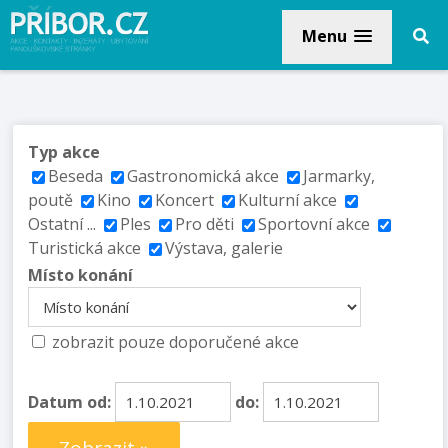
Menu
Typ akce
Beseda
Gastronomická akce
Jarmarky,
poutě
Kino
Koncert
Kulturní akce
Ostatní ...
Ples
Pro děti
Sportovní akce
Turistická akce
Výstava, galerie
Místo konání
zobrazit pouze doporučené akce
Datum od:
do: