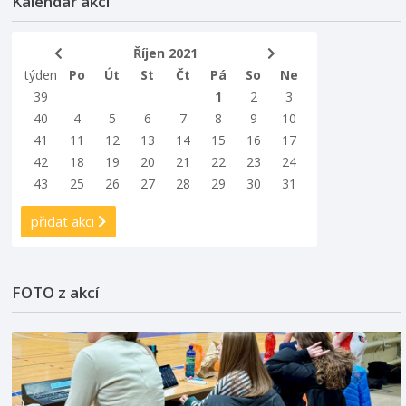
Kalendář akcí
Říjen 2021
týden
Po
Út
St
Čt
Pá
So
Ne
39
1
2
3
40
4
5
6
7
8
9
10
41
11
12
13
14
15
16
17
42
18
19
20
21
22
23
24
43
25
26
27
28
29
30
31
přidat akci
FOTO z akcí