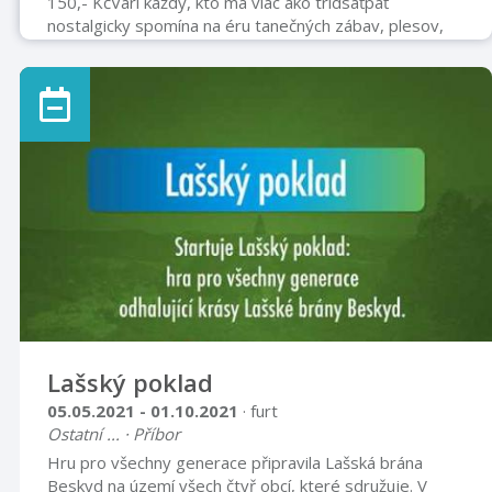
150,- KčVari každý, kto má viac ako tridsaťpäť
nostalgicky spomína na éru tanečných zábav, plesov,
stužkových slávností, kde nesmela chýbať „živá
hudba“... Doba sa medzičasom zmenila, nastúpila doba
diskoték a od toho času väčšinu spoločenských udalostí
sprevádza reprodukovaná hudba.Tá istá nostalgia
priviedla v roku 2001 aj Petra Apolena – lídra hudobnej
skupiny BLACK BAND k vytvoreniu zoskupenia, ktoré
by oživilo éru tanečných orchestrov hrajúcic ...
Lašský poklad
05.05.2021 - 01.10.2021
· furt
Ostatní ... · Příbor
Hru pro všechny generace připravila Lašská brána
Beskyd na území všech čtyř obcí, které sdružuje. V