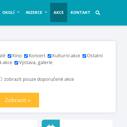
OKOLÍ
INZERCE
AKCE
KONTAKT
utě
Kino
Koncert
Kulturní akce
Ostatní
á akce
Výstava, galerie
zobrazit pouze doporučené akce
Zobrazit »