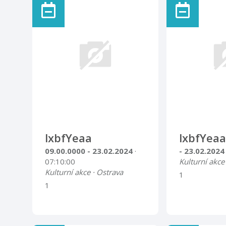
na chodbě u městské
knihovny v 1. patře
piaristického kláštera
Příbor.Viz. mapka.
lxbfYeaa
lxbfYeaa
09.00.0000 - 23.02.2024
·
- 23.02.202
07:10:00
Kulturní akce
Kulturní akce · Ostrava
1
1