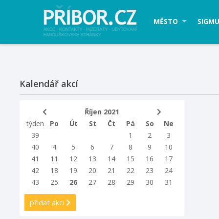
MĚSTO
SIGMU
Kalendář akcí
Říjen 2021
týden
Po
Út
St
Čt
Pá
So
Ne
39
1
2
3
40
4
5
6
7
8
9
10
41
11
12
13
14
15
16
17
42
18
19
20
21
22
23
24
43
25
26
27
28
29
30
31
přidat akci