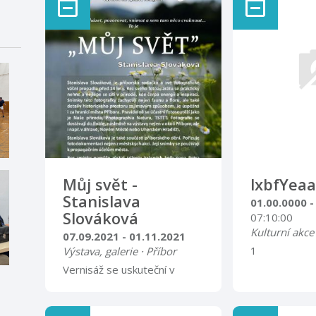
Můj svět -
lxbfYeaa
Stanislava
01.00.0000 -
Slováková
07:10:00
Kulturní akce
07.09.2021 - 01.11.2021
1
Výstava, galerie · Příbor
Vernisáž se uskuteční v
úterý 7. září 2021 v 17
hodinvýstava fotografky
Stanislavy Slovákové bude