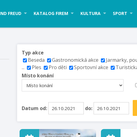
ND FREUD
KATALOG FIREM
KULTURA
SPORT
Typ akce
Beseda
Gastronomická akce
Jarmarky, po
...
Ples
Pro děti
Sportovní akce
Turistick
Místo konání
Datum od:
do: