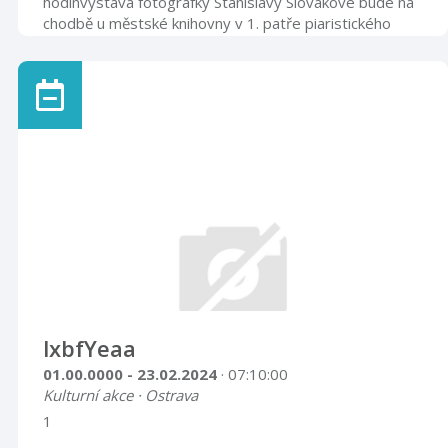
hodinvýstava fotografky Stanislavy Slovákové bude na
chodbě u městské knihovny v 1. patře piaristického
kláštera Příbor.Viz. mapka.
lxbfYeaa
01.00.0000 - 23.02.2024
· 07:10:00
Kulturní akce · Ostrava
1