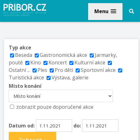
Menu
Typ akce
Beseda
Gastronomická akce
Jarmarky,
poutě
Kino
Koncert
Kulturní akce
Ostatní ...
Ples
Pro děti
Sportovní akce
Turistická akce
Výstava, galerie
Místo konání
zobrazit pouze doporučené akce
Datum od:
do: