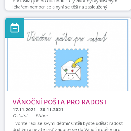
Bartoška) jde do důchodu. Celý život byl vyhlášeným
lékařem nemocnice a nyní se těší na zasloužený
odpočinek.Ještě víc se však těší jeho rodina – manželka
Olga (Zuzana Kronerová), která se už nemůže dočkat
až o něj bude pečovat, stejně tak jako jeho dcera
Zuzana, jejíž manželství s Karlem (Jiří Langmajer) se
nedávno rozpadlo. Nejvíc nadšená je však Zdeňkova
vnučka Aneta (Martina Czyžová), která dědu vždy
považovala za svůj velký vzor a píše o něm se ...
VÁNOČNÍ POŠTA PRO RADOST
17.11.2021 - 30.11.2021
Ostatní ... · Příbor
Tvoříte rádi se svými dětmi? Chtěli byste udělat radost
druhým a nevíte jak? Zapojte se do Vánoční pošty pro