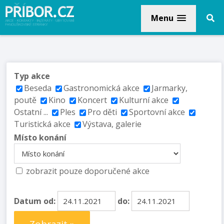
Menu
Typ akce
Beseda
Gastronomická akce
Jarmarky,
poutě
Kino
Koncert
Kulturní akce
Ostatní ...
Ples
Pro děti
Sportovní akce
Turistická akce
Výstava, galerie
Místo konání
zobrazit pouze doporučené akce
Datum od:
do: