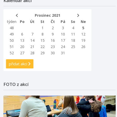
Kalendář akcí
Prosinec 2021
týden
Po
Út
St
Čt
Pá
So
Ne
48
1
2
3
4
5
49
6
7
8
9
10
11
12
50
13
14
15
16
17
18
19
51
20
21
22
23
24
25
26
52
27
28
29
30
31
přidat akci
FOTO z akcí