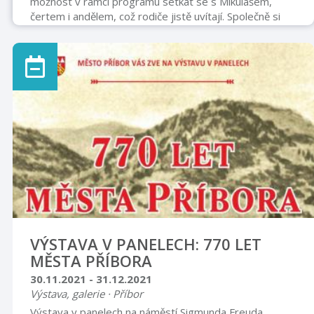
možnost v rámci programu setkat se s Mikulášem,
čertem i andělem, což rodiče jistě uvítají. Společně si
zahrajeme, zatančíme, zasoutěžíme, vytvoříme vánoční
dekoraci, děti mohou Mikuláši předvést básničku,
písničku nebo taneček. - každé dítě dostane od
Mikuláše nadílku - prodej občerstvení zajištěn - vstupné
pro členy kroužků BAV klubu ZDARMA - ostatní 40,- Kč
Počet míst omezen - nutno se přihlásit a zajistit si
místenky na telefonním čísl ...
VÝSTAVA V PANELECH: 770 LET
MĚSTA PŘÍBORA
30.11.2021 - 31.12.2021
Výstava, galerie · Příbor
Výstava v panelech na náměstí Sigmunda Freuda.