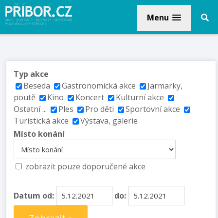
Menu
Typ akce
Beseda
Gastronomická akce
Jarmarky,
poutě
Kino
Koncert
Kulturní akce
Ostatní ...
Ples
Pro děti
Sportovní akce
Turistická akce
Výstava, galerie
Místo konání
zobrazit pouze doporučené akce
Datum od:
do: