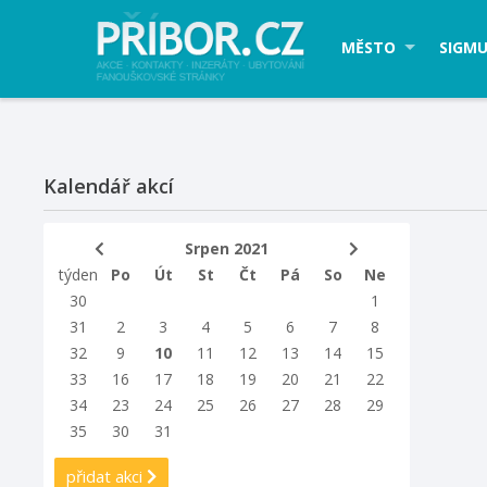
MĚSTO
SIGMU
Kalendář akcí
Srpen 2021
týden
Po
Út
St
Čt
Pá
So
Ne
30
1
31
2
3
4
5
6
7
8
32
9
10
11
12
13
14
15
33
16
17
18
19
20
21
22
34
23
24
25
26
27
28
29
35
30
31
přidat akci