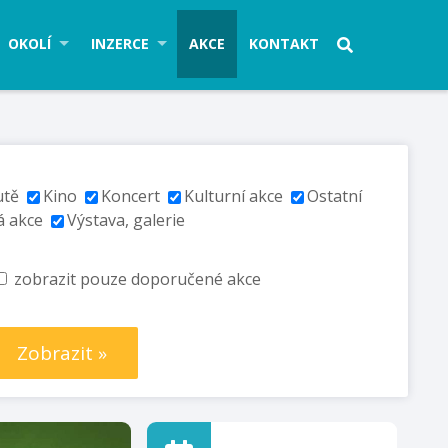
OKOLÍ
INZERCE
AKCE
KONTAKT
utě
Kino
Koncert
Kulturní akce
Ostatní
á akce
Výstava, galerie
zobrazit pouze doporučené akce
Zobrazit »