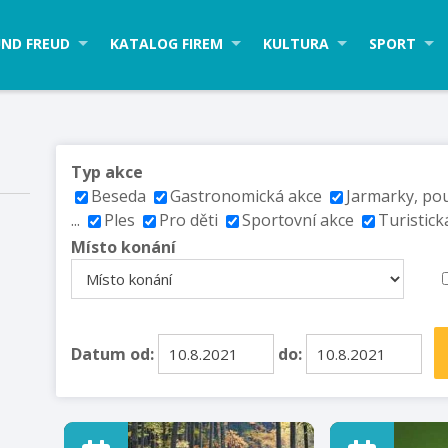
ND FREUD
KATALOG FIREM
KULTURA
SPORT
Typ akce
Beseda
Gastronomická akce
Jarmarky, po
...
Ples
Pro děti
Sportovní akce
Turistick
Místo konání
Datum od:
do: