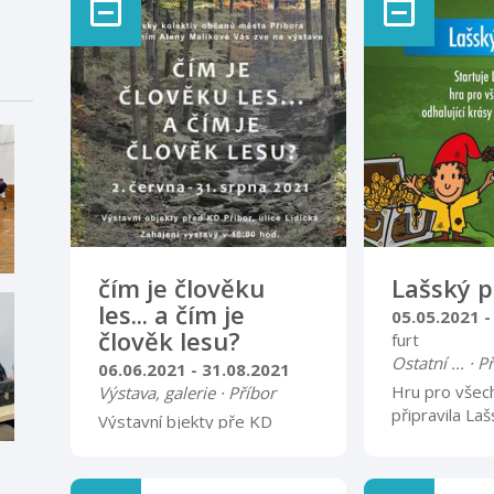
čím je člověku
Lašský p
les... a čím je
05.05.2021 -
člověk lesu?
furt
Ostatní ... · P
06.06.2021 - 31.08.2021
Hru pro všec
Výstava, galerie · Příbor
připravila La
Výstavní bjekty pře KD
Beskyd na úz
Příbor, ulice Lidická
obcí, které sd
Kopřivnici, Š