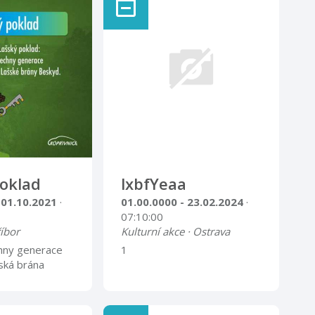
oklad
lxbfYeaa
 01.10.2021
·
01.00.0000 - 23.02.2024
·
07:10:00
říbor
Kulturní akce · Ostrava
hny generace
1
šská brána
emí všech čtyř
ružuje. V
tramberku,