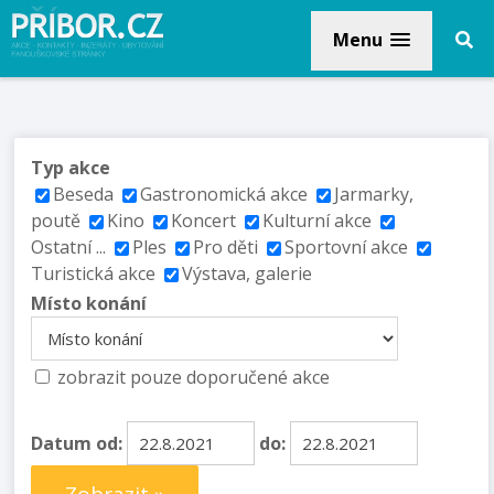
Menu
Typ akce
Beseda
Gastronomická akce
Jarmarky,
poutě
Kino
Koncert
Kulturní akce
Ostatní ...
Ples
Pro děti
Sportovní akce
Turistická akce
Výstava, galerie
Místo konání
zobrazit pouze doporučené akce
Datum od:
do: