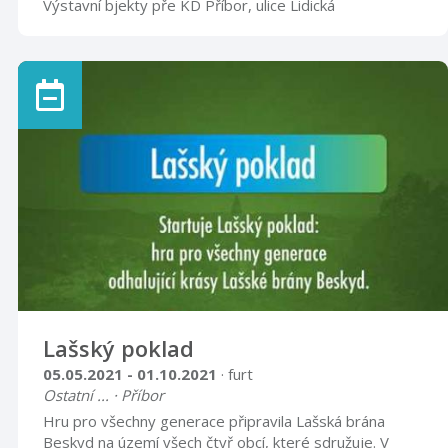
Výstavní bjekty pře KD Příbor, ulice Lidická
Lašský poklad
05.05.2021 - 01.10.2021
· furt
Ostatní ... · Příbor
Hru pro všechny generace připravila Lašská brána
Beskyd na území všech čtyř obcí, které sdružuje. V