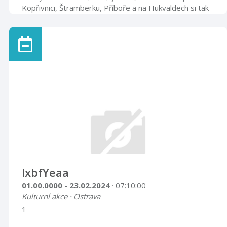
Kopřivnici, Štramberku, Příboře a na Hukvaldech si tak
budete moci od května do října 2021 zahrát
outdoorovou zábavně-poznávací hru na osmi různých
trasách. “Rozhodli jsme se seznámit místní obyvatele a
turisty s krásami Lašské brány Beskyd. Zvolili jsme
takovou formu hry, která bude zajímavá pro všechny
generace. Můžou ji hrát jak děti s rodiči, tak mladé
páry, dospěláci i senioři. Námět pochází ...
lxbfYeaa
01.00.0000 - 23.02.2024
· 07:10:00
Kulturní akce · Ostrava
1