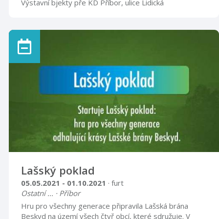
Výstavní bjekty pře KD Příbor, ulice Lidická
Lašský poklad
05.05.2021 - 01.10.2021
· furt
Ostatní ... · Příbor
Hru pro všechny generace připravila Lašská brána
Beskyd na území všech čtyř obcí, které sdružuje. V