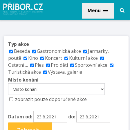
Menu
Typ akce
Beseda
Gastronomická akce
Jarmarky,
poutě
Kino
Koncert
Kulturní akce
Ostatní ...
Ples
Pro děti
Sportovní akce
Turistická akce
Výstava, galerie
Místo konání
zobrazit pouze doporučené akce
Datum od:
do: