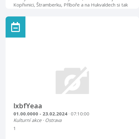
Kopřivnici, Štramberku, Příboře a na Hukvaldech si tak
budete moci od května do října 2021 zahrát
outdoorovou zábavně-poznávací hru na osmi různých
trasách. “Rozhodli jsme se seznámit místní obyvatele a
turisty s krásami Lašské brány Beskyd. Zvolili jsme
takovou formu hry, která bude zajímavá pro všechny
generace. Můžou ji hrát jak děti s rodiči, tak mladé
páry, dospěláci i senioři. Námět pochází ...
lxbfYeaa
01.00.0000 - 23.02.2024
· 07:10:00
Kulturní akce · Ostrava
1