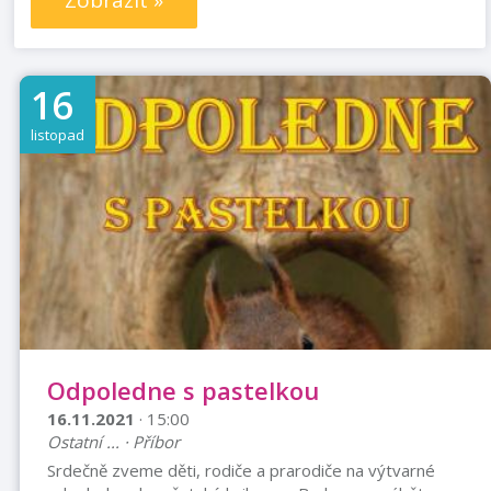
Zobrazit »
16
listopad
Odpoledne s pastelkou
16.11.2021
· 15:00
Ostatní ... · Příbor
Srdečně zveme děti, rodiče a prarodiče na výtvarné