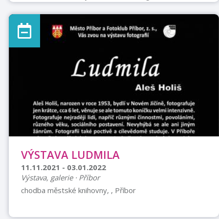
psané přání a odevzdejte ho v TIC Příbor.
VÝSTAVA LUDMILA
11.11.2021 - 03.01.2022
Výstava, galerie · Příbor
chodba městské knihovny, , Příbor