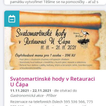
památku vytvoříme! Těšíme se na pomocníčky - ať už s
rodiči, či bez rodičů. Vstupné: 30,- Kč na osobu V DDM
Štramberk
Svatomartinské hody v Retauraci
U Čápa
11.11.2021 - 22.11.2021
· dle otvírací do
Gastronomická akce · Příbor
Rezervace na telefonních číslech 595 536 566, 775