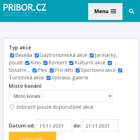
Menu
Typ akce
Beseda
Gastronomická akce
Jarmarky,
poutě
Kino
Koncert
Kulturní akce
Ostatní ...
Ples
Pro děti
Sportovní akce
Turistická akce
Výstava, galerie
Místo konání
zobrazit pouze doporučené akce
Datum od:
do: