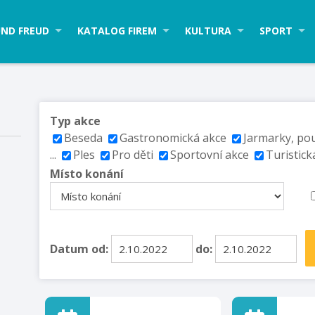
ND FREUD
KATALOG FIREM
KULTURA
SPORT
Typ akce
Beseda
Gastronomická akce
Jarmarky, po
...
Ples
Pro děti
Sportovní akce
Turistick
Místo konání
Datum od:
do: