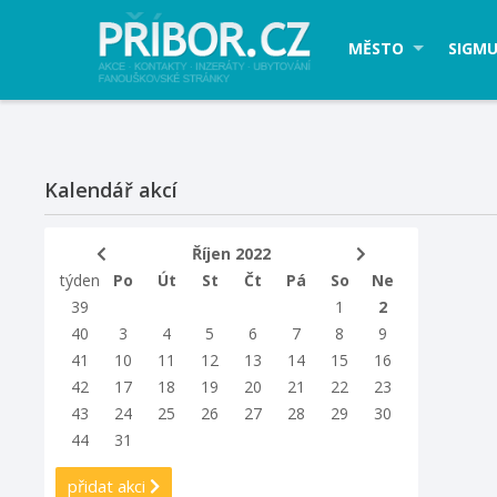
MĚSTO
SIGMU
Kalendář akcí
Říjen 2022
týden
Po
Út
St
Čt
Pá
So
Ne
39
1
2
40
3
4
5
6
7
8
9
41
10
11
12
13
14
15
16
42
17
18
19
20
21
22
23
43
24
25
26
27
28
29
30
44
31
přidat akci