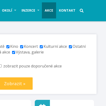
OKOLÍ
INZERCE
AKCE
KONTAKT
utě
Kino
Koncert
Kulturní akce
Ostatní
á akce
Výstava, galerie
zobrazit pouze doporučené akce
Zobrazit »