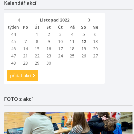
Kalendář akcí
Listopad 2022
týden
Po
Út
St
Čt
Pá
So
Ne
44
1
2
3
4
5
6
45
7
8
9
10
11
12
13
46
14
15
16
17
18
19
20
47
21
22
23
24
25
26
27
48
28
29
30
přidat akci
FOTO z akcí