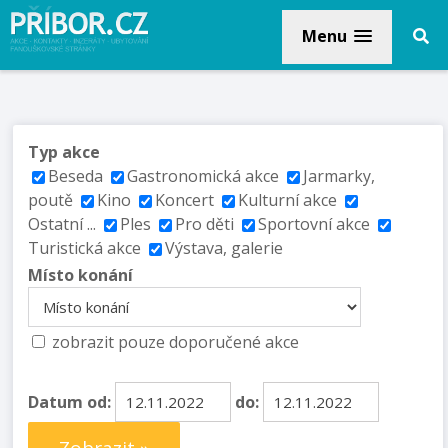
Menu
Typ akce
Beseda
Gastronomická akce
Jarmarky,
poutě
Kino
Koncert
Kulturní akce
Ostatní ...
Ples
Pro děti
Sportovní akce
Turistická akce
Výstava, galerie
Místo konání
zobrazit pouze doporučené akce
Datum od:
do: