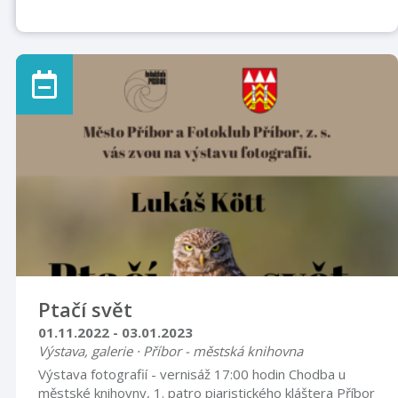
Ptačí svět
01.11.2022 - 03.01.2023
Výstava, galerie · Příbor - městská knihovna
Výstava fotografií - vernisáž 17:00 hodin Chodba u
městské knihovny, 1. patro piaristického kláštera Příbor