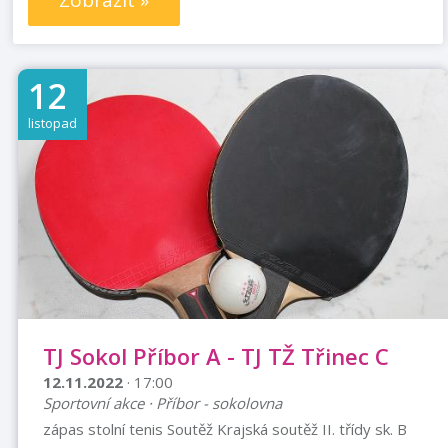
Zobrazit »
12
listopad
TJ Sokol Příbor A - TJ TŽ Třinec C
12.11.2022
· 17:00
Sportovní akce · Příbor - sokolovna
zápas stolní tenis Soutěž Krajská soutěž II. třídy sk. B