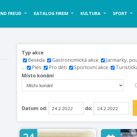
ND FREUD
KATALOG FIREM
KULTURA
SPORT
Typ akce
Beseda
Gastronomická akce
Jarmarky, po
...
Ples
Pro děti
Sportovní akce
Turistick
Místo konání
Datum od:
do: