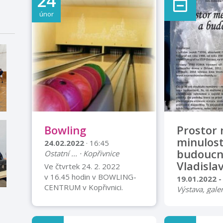
24
únor
Bowling
Prostor 
minulost
24.02.2022
· 16:45
budoucno
Ostatní ... · Kopřivnice
Vladislav
Ve čtvrtek 24. 2. 2022
v 16.45 hodin v BOWLING-
19.01.2022 -
CENTRUM v Kopřivnici.
Výstava, galer
Pokud máte zájem si zahrát,
Vladislav Jas
potvrďte svou účast na tel.
Ústí nad Labe
737 375 203 nebo na e-mail