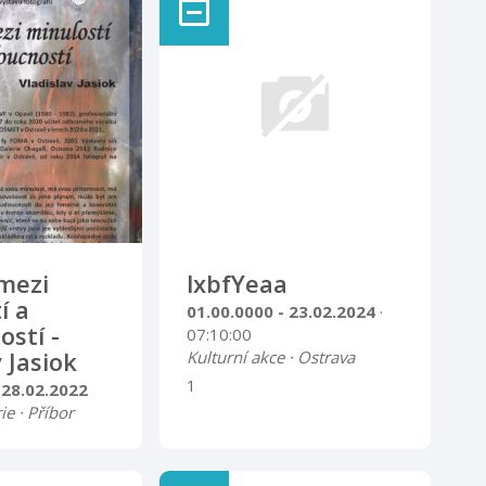
mezi
lxbfYeaa
í a
01.00.0000 - 23.02.2024
·
stí -
07:10:00
 Jasiok
Kulturní akce · Ostrava
1
 28.02.2022
ie · Příbor
iok narozen v
m, od tří let