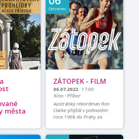
06
červenec
 a
ZÁTOPEK - FILM
ost
06.07.2022
· 17:00
-
Kino · Příbor
ované
Australský rekordman Ron
ky města
Clarke přijíždí v pohnutém
roce 1968 do Prahy za
legendárním běžcem Emilem
 9:00
Zátopkem, jehož bezmezně
říbor
obdivuje. V rozhovorech