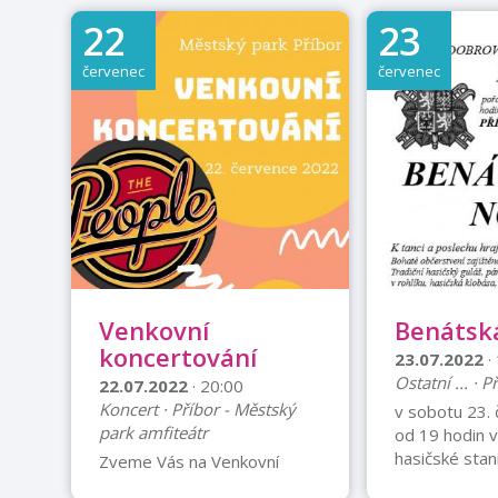
Ostatní ... · P
bude hrát živá hudba.
22
23
SE SABINO
Bohaté občerstvení
SRAZ VŽDY U
zajištěno. Zvěřinová tombola.
červenec
červenec
9:00 HODIN 
Kč
Venkovní
Benátsk
koncertování
23.07.2022
·
Ostatní ... · P
22.07.2022
· 20:00
Koncert · Příbor - Městský
v sobotu 23.
park amfiteátr
od 19 hodin 
hasičské stan
Zveme Vás na Venkovní
tanci a posle
koncertování do městského