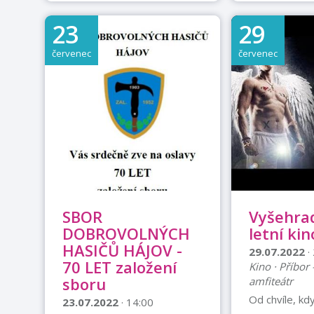
skupina TNT
parku v Příboře. Vystoupí
občerstvení z
The People a K.I.S. Vstupné
23
29
tradiční hasič
100,- Kč
v rohlíku, has
červenec
červenec
pivo, alko, ne
Vstupné 50,-
zvou PŘÍBOR
SBOR
Vyšehrad
DOBROVOLNÝCH
letní kin
HASIČŮ HÁJOV -
29.07.2022
·
70 LET založení
Kino · Příbor
sboru
amfiteátr
Od chvíle, kdy
23.07.2022
· 14:00