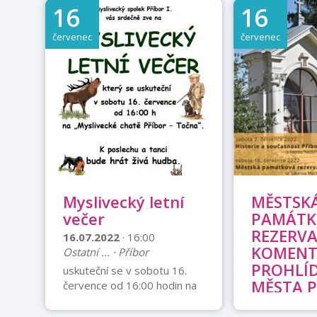
DAHEE PARK - SOPRÁN GU
filmu se hlavn
16
16
JUAN - SOPRÁN KANG SEDL
Král ocitl v ž
- SOPRÁN MINDSOOK PARK
V druhém díl
červenec
červenec
- SOPRÁN SUJI KIM -
počátku Iren
SOPRÁN
(Anna Polívko
psycholožku, 
partnerské vz
říct, že nepr
dobré období.
doporučení k
trochu míjejí
dostává výpo
smlouvy v do
ordinaci a vzá
Myslivecký letní
MĚSTSK
svého přítele
večer
PAMÁTK
Nejlepším lék
REZERVA
16.07.2022
· 16:00
trable je vyr ..
KOMEN
Ostatní ... · Příbor
PROHLÍ
uskuteční se v sobotu 16.
MĚSTA 
července od 16:00 hodin na
Myslivecké chatě Příbor-
16.07.2022
·
Točna. K poslechu a tanci