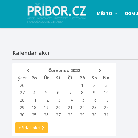
MĚSTO
SIGMU
Kalendář akcí
Červenec 2022
týden
Po
Út
St
Čt
Pá
So
Ne
26
1
2
3
27
4
5
6
7
8
9
10
28
11
12
13
14
15
16
17
29
18
19
20
21
22
23
24
30
25
26
27
28
29
30
31
přidat akci