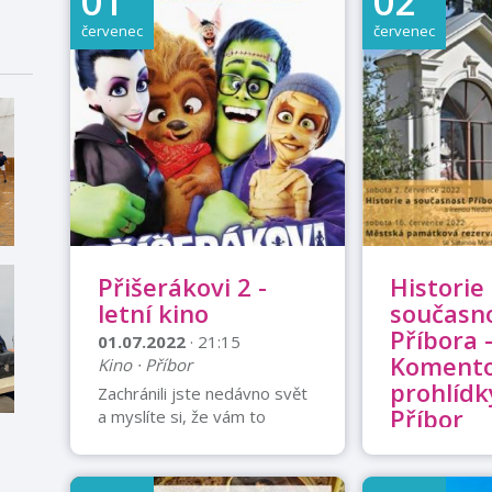
01
02
červenec
červenec
Přišerákovi 2 -
Historie
letní kino
současn
Příbora 
01.07.2022
· 21:15
Koment
Kino · Příbor
prohlíd
Zachránili jste nedávno svět
Příbor
a myslíte si, že vám to
zaručuje celoživotní zásobu
02.07.2022
·
štěstí? Chyba! Každodenní
Ostatní ... · P
život má protivný zvyk znovu