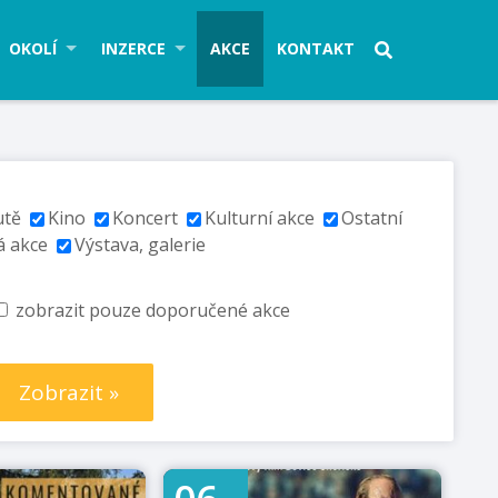
OKOLÍ
INZERCE
AKCE
KONTAKT
utě
Kino
Koncert
Kulturní akce
Ostatní
á akce
Výstava, galerie
zobrazit pouze doporučené akce
Zobrazit »