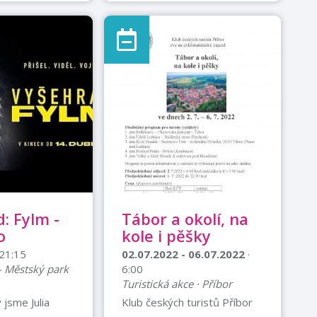
 Bohaté
ajištěno:
ský guláš, párek
ičská klobása,
alko nápoje.
 Kč Srdečně
ŠTÍ HASIČI
: Fylm -
Tábor a okolí, na
o
kole i pěšky
 21:15
02.07.2022 - 06.07.2022
·
 - Městský park
6:00
Turistická akce · Příbor
 jsme Julia
Klub českých turistů Příbor