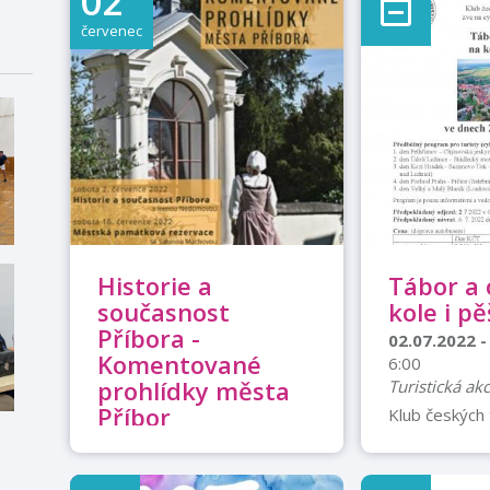
02
červenec
Historie a
Tábor a 
současnost
kole i p
Příbora -
02.07.2022 -
Komentované
6:00
prohlídky města
Turistická akc
Příbor
Klub českých 
zve na cyklot
02.07.2022
· 9:00
Tábor a okolí,
Ostatní ... · Příbor
ve dnech 2. 7.