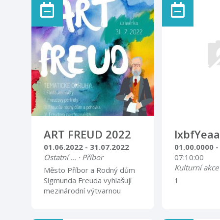
s Irenou Nedomovou Sraz
Předběžný p
vždy u TIC Příbor v 9:00
turisty (cyklis
Vstupné 30,- Kč
Pelhřimov – 
jeskyně – Táb
Lužnice – Stá
(Bechyně) 3. 
Hrádek - Sez
rozhledna Hý
Tábor (Planá n
den Pochod P
(Jistebnice) 5
Malý Blaník (
Blaníkem) Pr
ART FREUD 2022
lxbfYeaa
informativní a
01.06.2022 - 31.07.2022
01.00.0000 -
vyhrazuje práv
Ostatní ... · Příbor
07:10:00
Kulturní akce
Město Příbor a Rodný dům
Sigmunda Freuda vyhlašují
1
mezinárodní výtvarnou
soutěž ART FREUD.
Tematické okruhy: 1.