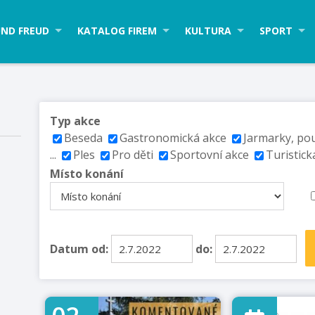
ND FREUD
KATALOG FIREM
KULTURA
SPORT
Typ akce
Beseda
Gastronomická akce
Jarmarky, po
...
Ples
Pro děti
Sportovní akce
Turistick
Místo konání
Datum od:
do: