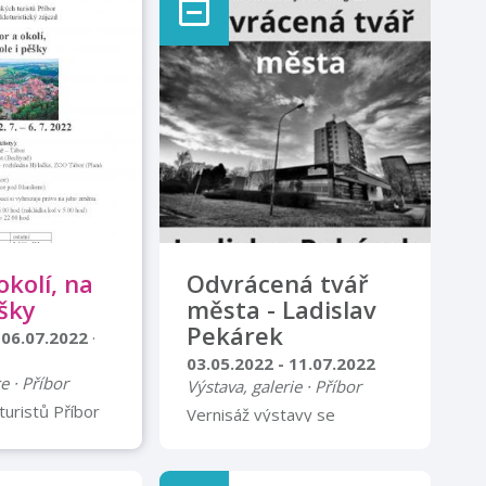
okolí, na
Odvrácená tvář
ěšky
města - Ladislav
Pekárek
 06.07.2022
·
03.05.2022 - 11.07.2022
e · Příbor
Výstava, galerie · Příbor
turistů Příbor
Vernisáž výstavy se
uristický zájezd
uskuteční 3. května 2022 v
 na kole i pěšky
17 hodin Chodba u městské
 – 6. 7. 2022
knihovny 1. patro