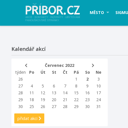
MĚSTO
SIGMU
Kalendář akcí
Červenec 2022
týden
Po
Út
St
Čt
Pá
So
Ne
26
1
2
3
27
4
5
6
7
8
9
10
28
11
12
13
14
15
16
17
29
18
19
20
21
22
23
24
30
25
26
27
28
29
30
31
přidat akci