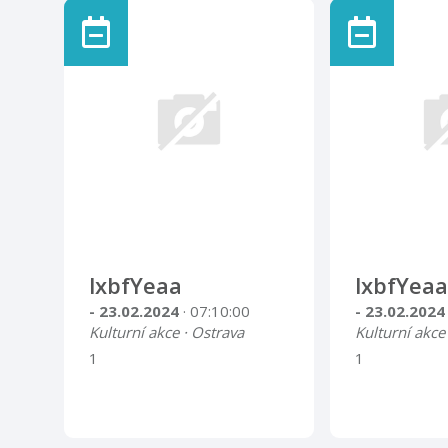
Fantaskní světy 2. Freudovy
portréty 3. Freudův rodný
dům a pohovka 4. Freudova
psychoanalýza Nejlepší
práce v každém tematickém
okruhu a věkové kategorii
budou oceněny. Uzávěrka
soutěže proběhne 31.
července 2022 a vyhlášení
vítězů a předání ocenění pak
v rámci Dnů evropského
kulturního dědictví 17. září
2022. UPOZORŇUJEME:
zaslané práce se nevracejí!
lxbfYeaa
lxbfYeaa
Poskytnutím výtvarných p ...
- 23.02.2024
· 07:10:00
- 23.02.202
Kulturní akce · Ostrava
Kulturní akce
1
1