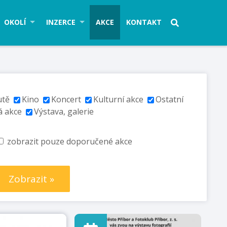
OKOLÍ
INZERCE
AKCE
KONTAKT
utě
Kino
Koncert
Kulturní akce
Ostatní
á akce
Výstava, galerie
zobrazit pouze doporučené akce
Zobrazit »