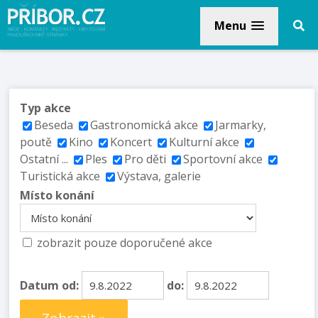
Menu
Typ akce
Beseda
Gastronomická akce
Jarmarky,
poutě
Kino
Koncert
Kulturní akce
Ostatní ...
Ples
Pro děti
Sportovní akce
Turistická akce
Výstava, galerie
Místo konání
zobrazit pouze doporučené akce
Datum od:
do: