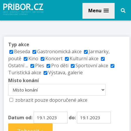
Menu
Typ akce
Beseda
Gastronomická akce
Jarmarky,
poutě
Kino
Koncert
Kulturní akce
Ostatní ...
Ples
Pro děti
Sportovní akce
Turistická akce
Výstava, galerie
Místo konání
zobrazit pouze doporučené akce
Datum od:
do: