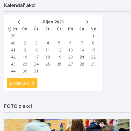
Kalendář akcí
Říjen 2023
týden
Po
Út
St
Čt
Pá
So
Ne
39
1
40
2
3
4
5
6
7
8
41
9
10
11
12
13
14
15
42
16
17
18
19
20
21
22
43
23
24
25
26
27
28
29
44
30
31
přidat akci
FOTO z akcí