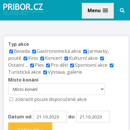
Menu
Typ akce
Beseda
Gastronomická akce
Jarmarky,
poutě
Kino
Koncert
Kulturní akce
Ostatní ...
Ples
Pro děti
Sportovní akce
Turistická akce
Výstava, galerie
Místo konání
zobrazit pouze doporučené akce
Datum od:
do: