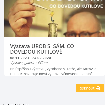
Výstava UROB SI SÁM. CO
DOVEDOU KUTILOVÉ
08.11.2023 - 24.02.2024
Výstava, galerie · Příbor
Na úspěšnou výstavu „Vyrobeno v Tatře, ale tatrovka
to není!“ navazuje nová výstava věnovaná nezdolné
lidské tvořivosti. Tentokrát bude zaměřena na
rozmanité projevy lidového kutilství.
tisknout