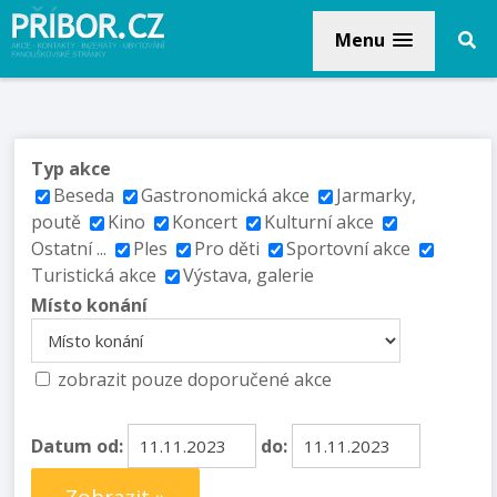
Menu
Typ akce
Beseda
Gastronomická akce
Jarmarky,
poutě
Kino
Koncert
Kulturní akce
Ostatní ...
Ples
Pro děti
Sportovní akce
Turistická akce
Výstava, galerie
Místo konání
zobrazit pouze doporučené akce
Datum od:
do: