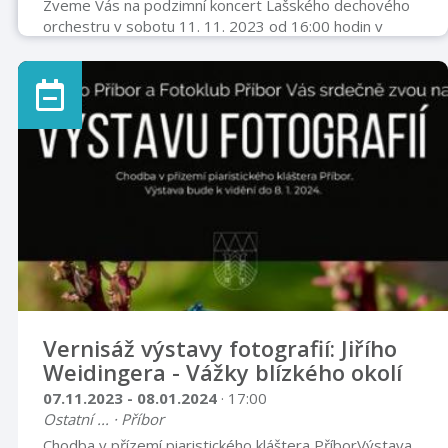
Zveme Vás na podzimní koncert Lašského dechového
orchestru v sobotu 11. 11. 2023 od 16:00 hodin v
Kulturním domě Příbor. Připomeneme si 50. výročí
založení Dechového orchestru mladých Příbor. Vstupné
činí 100 Kč, děti jsou ZDARMA. Těšíme se na Vás.
Vernisáž výstavy fotografií: Jiřího
Weidingera - Vážky blízkého okolí
07.11.2023 - 08.01.2024
· 17:00
Ostatní ... · Příbor
Chodba v přízemí piaristického kláštera PříborVýstava