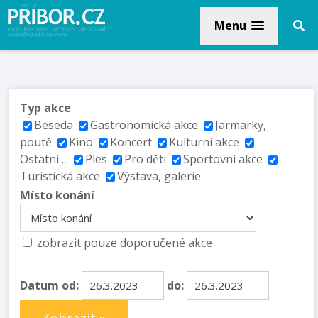
Menu
Typ akce
Beseda
Gastronomická akce
Jarmarky,
poutě
Kino
Koncert
Kulturní akce
Ostatní ...
Ples
Pro děti
Sportovní akce
Turistická akce
Výstava, galerie
Místo konání
zobrazit pouze doporučené akce
Datum od:
do: