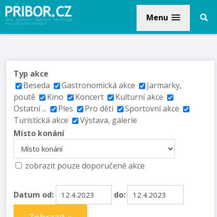
Menu
Typ akce
Beseda
Gastronomická akce
Jarmarky,
poutě
Kino
Koncert
Kulturní akce
Ostatní ...
Ples
Pro děti
Sportovní akce
Turistická akce
Výstava, galerie
Místo konání
zobrazit pouze doporučené akce
Datum od:
do: