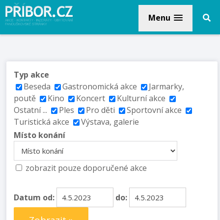
Menu
Typ akce
Beseda
Gastronomická akce
Jarmarky,
poutě
Kino
Koncert
Kulturní akce
Ostatní ...
Ples
Pro děti
Sportovní akce
Turistická akce
Výstava, galerie
Místo konání
zobrazit pouze doporučené akce
Datum od:
do: