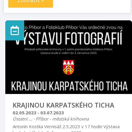
Zobrazit »
KRAJINOU KARPATSKÉHO TICHA
02.05.2023 - 03.07.2023
Ostatní ... · Příbor - městská knihovna
Antonín Kostka Vernisáž 2.5.2023 v 17 hodin Výstava