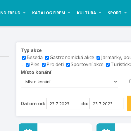
ND FREUD
KATALOG FIREM
KULTURA
SPORT
Typ akce
Beseda
Gastronomická akce
Jarmarky, po
...
Ples
Pro děti
Sportovní akce
Turistick
Místo konání
Datum od:
do: