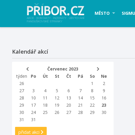
MĚSTO
SIGMU
Kalendář akcí
Červenec 2023
týden
Po
Út
St
Čt
Pá
So
Ne
26
1
2
27
3
4
5
6
7
8
9
28
10
11
12
13
14
15
16
29
17
18
19
20
21
22
23
30
24
25
26
27
28
29
30
31
31
přidat akci