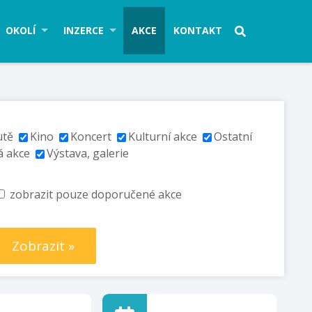
OKOLÍ
INZERCE
AKCE
KONTAKT
utě
Kino
Koncert
Kulturní akce
Ostatní
á akce
Výstava, galerie
zobrazit pouze doporučené akce
Zobrazit »