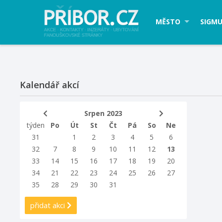
MĚSTO
SIGMU
Kalendář akcí
Srpen 2023
týden
Po
Út
St
Čt
Pá
So
Ne
31
1
2
3
4
5
6
32
7
8
9
10
11
12
13
33
14
15
16
17
18
19
20
34
21
22
23
24
25
26
27
35
28
29
30
31
přidat akci