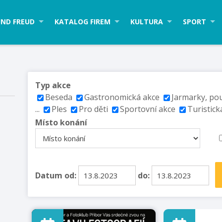
ND FREUD
KATALOG FIREM
KULTURA
SPORT
Typ akce
Beseda
Gastronomická akce
Jarmarky, po
...
Ples
Pro děti
Sportovní akce
Turistick
Místo konání
Datum od:
do: