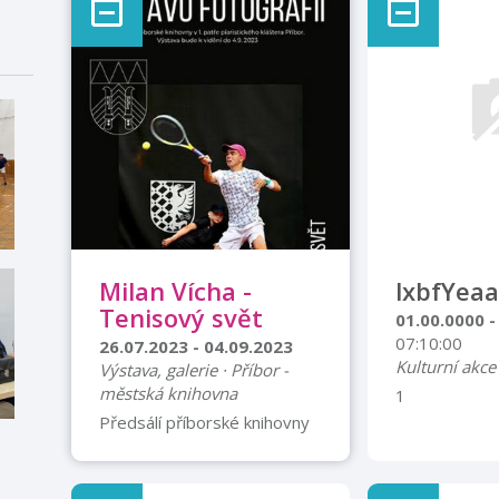
Milan Vícha -
lxbfYeaa
Tenisový svět
01.00.0000 -
07:10:00
26.07.2023 - 04.09.2023
Kulturní akce
Výstava, galerie · Příbor -
městská knihovna
1
Předsálí příborské knihovny
v 1. patře piaristického
kláštera Příbor Výstava
fotografií