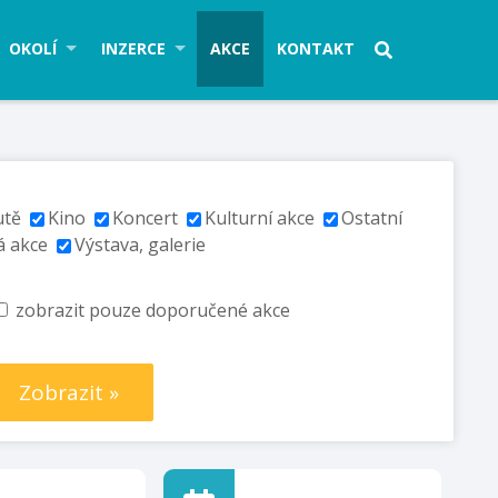
OKOLÍ
INZERCE
AKCE
KONTAKT
utě
Kino
Koncert
Kulturní akce
Ostatní
á akce
Výstava, galerie
zobrazit pouze doporučené akce
Zobrazit »