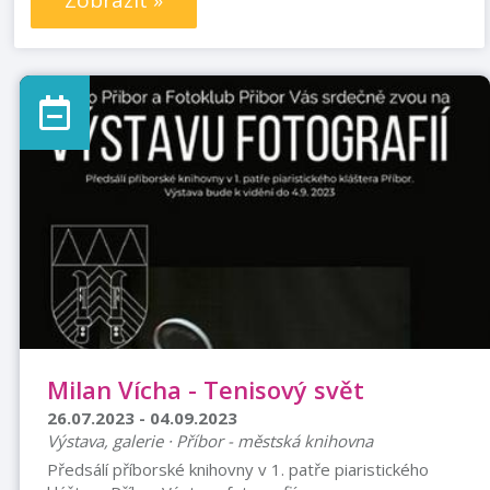
Zobrazit »
Milan Vícha - Tenisový svět
26.07.2023 - 04.09.2023
Výstava, galerie · Příbor - městská knihovna
Předsálí příborské knihovny v 1. patře piaristického