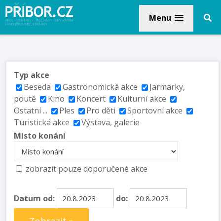
Menu
Typ akce
Beseda
Gastronomická akce
Jarmarky,
poutě
Kino
Koncert
Kulturní akce
Ostatní ...
Ples
Pro děti
Sportovní akce
Turistická akce
Výstava, galerie
Místo konání
zobrazit pouze doporučené akce
Datum od:
do: